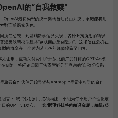
OpenAI的“自我救赎”
卢”。OpenAI最初构想的统一架构自动路由系统，承诺能将用
考验面前黯然失色。
国历任总统，到基础数学运算失误，各种匪夷所思的错误
普遍反映新模型显得“刻板而缺乏创造力”。这场信任危机在
模型的概率在一小时内从75%的峰值骤降至14%。
罕见让步，重新为付费用户开放此前广受好评的GPT-4o模
存在缺陷，将问题归因于负责智能分配查询的“自动切换系
重要合作伙伴开始寻求与Anthropic等竞争对手的合作，
特曼坦言：“我们认识到，必须构建一个能为每个用户个性化定
的GPT-5.1发布。
（文/腾讯科技特约编译金鹿，编辑/郑