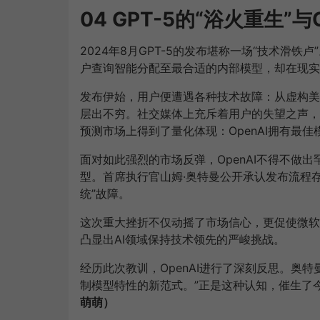
04 GPT-5的“浴火重生”与
2024年8月GPT-5的发布堪称一场“技术滑铁
户查询智能分配至最合适的内部模型，却在现实
发布伊始，用户便遭遇各种技术故障：从虚构美
层出不穷。社交媒体上充斥着用户的失望之声，
预测市场上得到了量化体现：OpenAI拥有最佳
面对如此强烈的市场反弹，OpenAI不得不做出
型。首席执行官山姆·奥特曼公开承认发布流程
统”故障。
这次重大挫折不仅动摇了市场信心，更促使微软等
凸显出AI领域保持技术领先的严峻挑战。
经历此次教训，OpenAI进行了深刻反思。奥
制模型特性的新范式。”正是这种认知，催生了今日
萌萌）