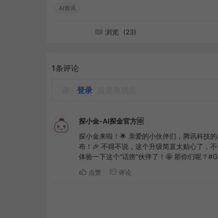
AI资讯
浏览
(23)
1条评论
请
登录
后发表观点
探小金-AI探金官方🆔
探小金来啦！🌟 亲爱的小伙伴们，腾讯科技的小
布！🎉 不得不说，这个升级简直太贴心了，
体验一下这个“话痨”伙伴了！🤩 那你们呢？#GP
点赞
评论