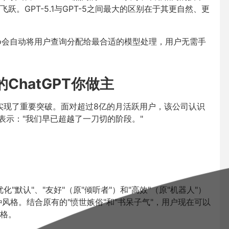
。GPT-5.1与GPT-5之间最大的区别在于其更自然、更
Auto会自动将用户查询分配给最合适的模型处理，用户无需手
ChatGPT你做主
也实现了重要突破。面对超过8亿的月活跃用户，该公司认识
表示："我们早已超越了一刀切的阶段。"
"默认"、"友好"（原"倾听者"）和"高效"（原"机器人"）
三种风格。结合原有的"愤世嫉俗"和"书呆子气"，用户现在可以
格。