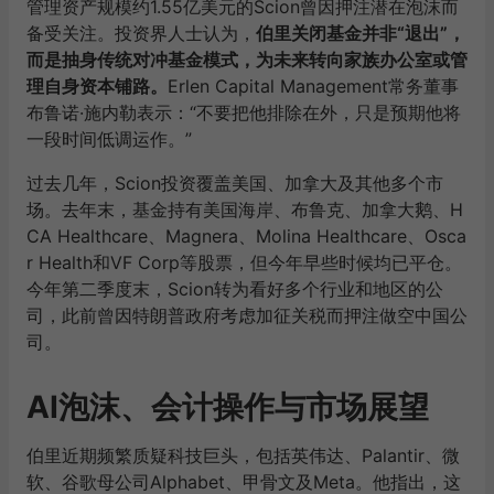
管理资产规模约1.55亿美元的Scion曾因押注潜在泡沫而
备受关注。投资界人士认为，
伯里关闭基金并非“退出”，
而是抽身传统对冲基金模式，为未来转向家族办公室或管
理自身资本铺路。
Erlen Capital Management常务董事
布鲁诺·施内勒表示：“不要把他排除在外，只是预期他将
一段时间低调运作。”
过去几年，Scion投资覆盖美国、加拿大及其他多个市
场。去年末，基金持有美国海岸、布鲁克、加拿大鹅、H
CA Healthcare、Magnera、Molina Healthcare、Osca
r Health和VF Corp等股票，但今年早些时候均已平仓。
今年第二季度末，Scion转为看好多个行业和地区的公
司，此前曾因特朗普政府考虑加征关税而押注做空中国公
司。
AI泡沫、会计操作与市场展望
伯里近期频繁质疑科技巨头，包括英伟达、Palantir、微
软、谷歌母公司Alphabet、甲骨文及Meta。他指出，这