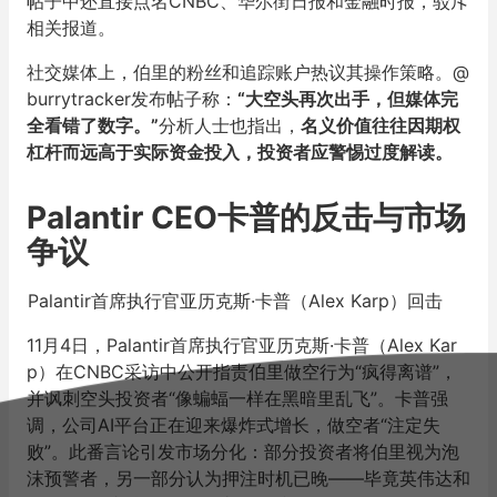
帖子中还直接点名CNBC、华尔街日报和金融时报，驳斥
相关报道。
社交媒体上，伯里的粉丝和追踪账户热议其操作策略。@
burrytracker发布帖子称：
“大空头再次出手，但媒体完
全看错了数字。”
分析人士也指出，
名义价值往往因期权
杠杆而远高于实际资金投入，投资者应警惕过度解读。
Palantir CEO卡普的反击与市场
争议
Palantir首席执行官亚历克斯·卡普（Alex Karp）回击
11月4日，Palantir首席执行官亚历克斯·卡普（Alex Kar
p）在CNBC采访中公开指责伯里做空行为“疯得离谱”，
并讽刺空头投资者“像蝙蝠一样在黑暗里乱飞”。卡普强
调，公司AI平台正在迎来爆炸式增长，做空者“注定失
败”。此番言论引发市场分化：部分投资者将伯里视为泡
沫预警者，另一部分认为押注时机已晚——毕竟英伟达和