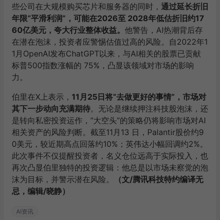
些公司在大规模购买芯片和服务器的同时，
通过延长折旧
年限“平滑利润”，可能在2026至 2028年低估折旧约17
60亿美元，夸大行业整体收益。
他警告，AI热潮背后存
在潜在泡沫，投资者应警惕估值过高的风险。自2022年1
1月OpenAI发布ChatGPT以来，与AI相关的股票已贡献
标普500指数涨幅的 75%，凸显该领域对市场的影响
力。
伯里在X上表示，
11月25日将“去做更好的事情”，市场对
其下一步动向充满期待
。无论是继续押注科技股泡沫，还
是转向私密投资运作，“大空头”的策略仍将影响市场对AI
相关资产的风险判断。截至11月13 日，Palantir股价约9
0美元，较近期高点回落约10%；英伟达小幅回调约2%。
此次事件不仅提醒投资者，名义仓位远高于实际投入，也
再次凸显伯里独特的投资逻辑：他总是以市场未察觉的泡
沫为目标，并警示潜在风险。
（文/腾讯科技特约编译无
忌，编辑/晓静）
AI资讯