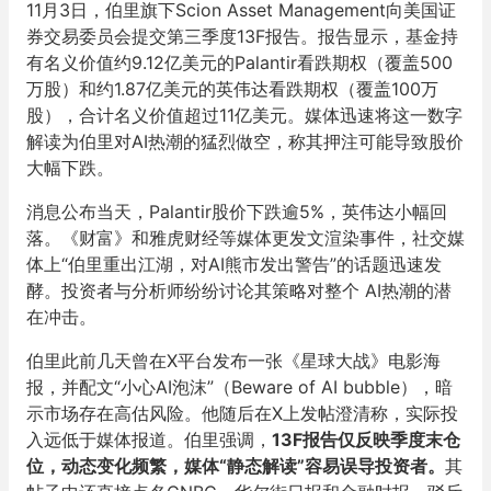
11月3日，伯里旗下Scion Asset Management向美国证
券交易委员会提交第三季度13F报告。报告显示，基金持
有名义价值约9.12亿美元的Palantir看跌期权（覆盖500
万股）和约1.87亿美元的英伟达看跌期权（覆盖100万
股），合计名义价值超过11亿美元。媒体迅速将这一数字
解读为伯里对AI热潮的猛烈做空，称其押注可能导致股价
大幅下跌。
消息公布当天，Palantir股价下跌逾5%，英伟达小幅回
落。《财富》和雅虎财经等媒体更发文渲染事件，社交媒
体上“伯里重出江湖，对AI熊市发出警告”的话题迅速发
酵。投资者与分析师纷纷讨论其策略对整个 AI热潮的潜
在冲击。
伯里此前几天曾在X平台发布一张《星球大战》电影海
报，并配文“小心AI泡沫”（Beware of AI bubble），暗
示市场存在高估风险。他随后在X上发帖澄清称，实际投
入远低于媒体报道。伯里强调，
13F报告仅反映季度末仓
位，动态变化频繁，媒体“静态解读”容易误导投资者。
其