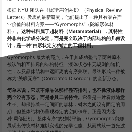
根据 NYU 团队在《物理评论快报》（Physical Review
Letters）发表的最新研究，他们提出了一种具有潜在产
业价值的材料方案——“Gyromorphs”（陀螺形体材
料）。
这种材料属于超材料（Metamaterial），其特性
并非由化学成分决定，而是完全取决于内部结构的几何设
计，是一种“由形状定义功能”的工程材料。
Gyromorphs 最大的亮点，在于其成功整合了两种原本
被认为相互排斥的结构特征：液体状态中无规则的随机
性，以及晶体结构中远距离的有序关联。最终形成一种被
称为“关联无序”（Correlated Disorder）的全新形态。
简单来说，它既不像晶体那样整齐排列，也不像液体那样
完全没有形态，而是兼具二者特性。
它像是一片看似随意
生长、却保持着一定间距的森林：树木之间没有固定的周
期，但整体结构仍呈现稳定的空间秩序。正是因为这
种“局部随机、整体有序”的独特平衡，Gyromorphs 能够
展现出传统材料难以实现的光学性能。从而构筑一道光波