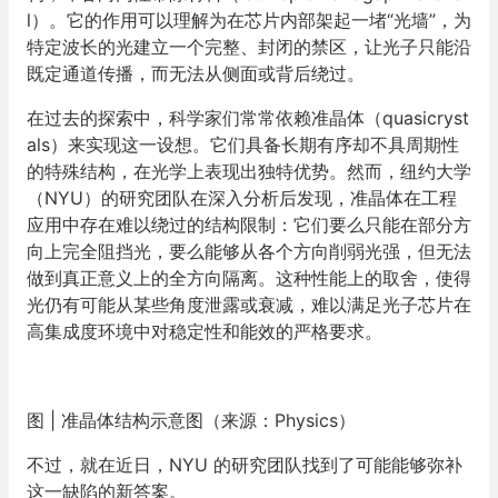
l）。它的作用可以理解为在芯片内部架起一堵“光墙”，为
特定波长的光建立一个完整、封闭的禁区，让光子只能沿
既定通道传播，而无法从侧面或背后绕过。
在过去的探索中，科学家们常常依赖准晶体（quasicryst
als）来实现这一设想。它们具备长期有序却不具周期性
的特殊结构，在光学上表现出独特优势。然而，纽约大学
（NYU）的研究团队在深入分析后发现，准晶体在工程
应用中存在难以绕过的结构限制：它们要么只能在部分方
向上完全阻挡光，要么能够从各个方向削弱光强，但无法
做到真正意义上的全方向隔离。这种性能上的取舍，使得
光仍有可能从某些角度泄露或衰减，难以满足光子芯片在
高集成度环境中对稳定性和能效的严格要求。
图 | 准晶体结构示意图（来源：Physics）
不过，就在近日，NYU 的研究团队找到了可能能够弥补
这一缺陷的新答案。