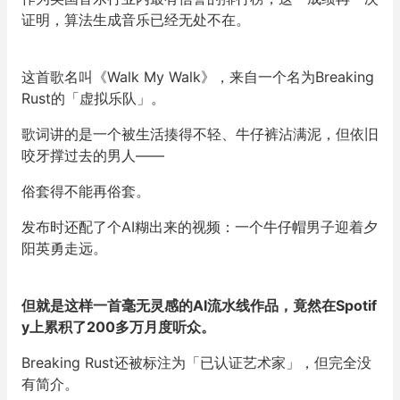
证明，算法生成音乐已经无处不在。
这首歌名叫《Walk My Walk》，来自一个名为Breaking
Rust的「虚拟乐队」。
歌词讲的是一个被生活揍得不轻、牛仔裤沾满泥，但依旧
咬牙撑过去的男人——
俗套得不能再俗套。
发布时还配了个AI糊出来的视频：一个牛仔帽男子迎着夕
阳英勇走远。
但就是这样一首毫无灵感的
AI
流水线
作品，竟然在Spotif
y上累积了200多万月度听众。
Breaking Rust还被标注为「已认证艺术家」，但完全没
有简介。