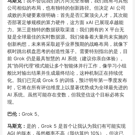
马斯克：
我不会说我们的方向完全准确，我们既有与其他
公司相似的布局，也有独特的创新路径。但决定 AI 公司
成败的关键要素很明确：首先是否汇聚顶尖人才，其次能
否部署足够规模的算力硬件，这方面 xAI 已展现卓越能
力。第三是独特的数据获取渠道：我们拥有的 X 平台无
疑是全球最佳的实时数据源。我们储备着大量尚未实施的
创新构想，未来将采取超乎业界预期的战略布局，就像下
棋时跳出棋盘思考的创造性落子。需要特别指出的是，目
前 Grok 仍是最具智慧的 AI 系统（建议你亲自体验）。
其“协同代理”模式能让多个智能体并行工作，像学习小组
般比对输出结果并生成最终结论，这种机制正在持续优
化。我们已完成 Grok 5 的训练，预计明年第一季度发布
时，它将在所有评估维度上以显著优势成为全球最先进的
AI 系统。虽然可能存在变数，但我坚信这个目标必将实
现。
巴伦：
Grok 5。
马斯克：
是的，Grok 5 是首个让我认为我们有可能实现
AGI 的版本，虽然概率不高（我估算约 10%），但这已