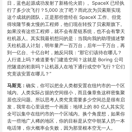
日，蓝色起源成功发射了新格伦火箭）。SpaceX 已经执
行了多少次飞行？5,000 次了吧？而此次为贝索斯实现
这个成就的团队，正是那些曾经在 SpaceX 工作、但觉
得埃隆节奏太慢的工程师，他们现在转投了贝索斯旗下。
如果没有这些工程师，就不会有星链系统，也不会有擎天
柱机器人。其实我最初想问的是：当我向我的助理描述擎
天柱机器人计划，明年量产一百万台，后年一千万台，再
到一亿台、十亿台时，她反问我：“那它们该待在哪儿？
人行道上吗？难道要专门建造空间？这就是 Boring 公司
挖隧道的初衷吗？让机器人在地下通行或空中飞行？它们
究竟该安置在哪儿？”
马斯克：
确实，你可以把全人类都安置在纽约市的一个区
域内。人类实际占据的空间很小，而且像章鱼这样密集聚
居也没问题。所以思考人类究竟需要多少空间总是很有启
发，我常在心里设想一个画面：地球上的 80 亿人其实完
全可以集中在纽约市的一个区域内。换个角度想，如果你
去一些地广人稀的地区，你的目标是从空中朝某人扔一本
电话簿，你大概率会失败，因为那里根本空无一人。