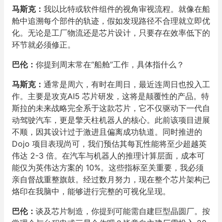
马斯克：
我以比特或软件组件的视角审视流程。就像在船
舱中追溯每个部件的轨迹，假如发现路径不合理就立即优
化。无论是工厂物流还是芯片设计，只要存在效率低下的
环节就必须修正。
巴伦：
你提到周末常在“船舱”工作，具体指什么？
马斯克：
通常是周六，有时在周日，最近连周日也投入工
作。主要是攻克AI5 芯片研发，这将是颠覆性的产品。特
斯拉的未来战略完全系于这款芯片，它不仅驱动下一代自
动驾驶汽车，更是擎天柱机器人的核心。此前该项目进展
不顺，因其设计过于激进且偏离成功轨道。同时推进的
Dojo 项目表现尚可，我们预估其每瓦性能将至少超越英
伟达 2-3 倍。在汽车与机器人的推理计算层面，成本可
能仅为英伟达方案的 10%。这些指标至关重要，我必须
亲自督战重整旗鼓。经过数月努力，现在整个芯片架构已
烙印在我脑中，能够进行完整的可视化呈现。
巴伦：
谈及芯片制造，你提到可能需自建巨型晶圆厂。按