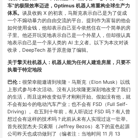
车”的极限效率迈进，Optimus 机器人将重构全球生产力
体系。
谈及收购 X 的初衷，马斯克表示自己是为了促成
一个不煽动暴力的自由交流的平台。提到作为富翁的他会
如何使用金钱，他却表示自己至今依然住在一个简单的房
子里。他还开玩笑地表示自己是一个外星人，但却很认真
地表示自己是一个亲人类的 AI 主义者。以下为本次对谈
收录，DeepTech 基于原意做了编辑。
关于擎天柱机器人：机器人能为任何人建造房屋，只要不
执着于特定地段
巴伦：
很荣幸能邀请到埃隆・马斯克（Elon Musk）以线
上形式参与本次活动。没有人比埃隆更深刻地改变了我们
的生活，而且这种改变似乎才刚刚开始。假如没有他，就
不会有如今的电动汽车产业；也不会有 FSD（Full Self-
Driving）。在五到十年前，有人听说过 FSD 吗？有人曾
想过会有这样的技术吗？此前从未有人实现过这一壮举。
首先祝贺杰夫·贝索斯（Jeffrey Bezos）名下的蓝色起源
公司昨天也成功做到了（编者注：当地时间 11 月 13