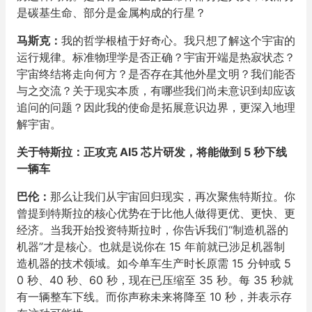
是碳基生命、部分是金属构成的行星？
马斯克：
我的哲学根植于好奇心。我只想了解这个宇宙的
运行规律。标准物理学是否正确？宇宙开端是热寂状态？
宇宙终结将走向何方？是否存在其他外星文明？我们能否
与之交流？关于现实本质，有哪些我们尚未意识到却应该
追问的问题？因此我的使命是拓展意识边界，更深入地理
解宇宙。
关于特斯拉：正攻克 AI5 芯片研发，将能做到 5 秒下线
一辆车
巴伦：
那么让我们从宇宙回归现实，再次聚焦特斯拉。你
曾提到特斯拉的核心优势在于比他人做得更优、更快、更
经济。当我开始投资特斯拉时，你告诉我们“制造机器的
机器”才是核心。也就是说你在 15 年前就已涉足机器制
造机器的技术领域。如今单车生产时长原需 15 分钟或 5
0 秒、40 秒、60 秒，现在已压缩至 35 秒。每 35 秒就
有一辆整车下线。而你声称未来将降至 10 秒，并表示存