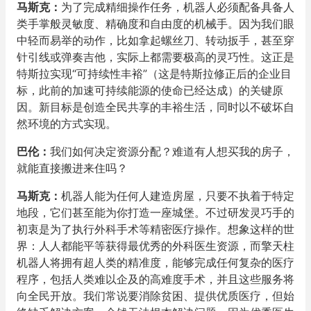
马斯克：
为了完成精细操作任务，机器人必须配备具备人
类手掌般灵敏度、精确度和自由度的机械手。因为我们眼
中轻而易举的动作，比如拿起螺丝刀、转动扳手，甚至穿
针引线或弹奏吉他，实际上都需要极高的灵巧性。这正是
特斯拉实现“可持续性丰裕”（这是特斯拉修正后的企业目
标，此前的加速可持续能源的使命已经达成）的关键原
因。新目标是创造全民共享的丰裕生活，同时以不破坏自
然环境的方式实现。
巴伦：
我们如何决定资源分配？难道有人想买我的房子，
就能直接搬进来住吗？
马斯克：
机器人能为任何人建造房屋，只要不执着于特定
地段，它们甚至能为你打造一座城堡。不过研发灵巧手的
初衷是为了执行外科手术等精密医疗操作。想象这样的世
界：人人都能平等获得最优秀的外科医生资源，而擎天柱
机器人将拥有超人类的精准度，能够完成任何复杂的医疗
程序，包括人类难以企及的高难度手术，并且这些服务将
向全民开放。我们常说要消除贫困、提供优质医疗，但始