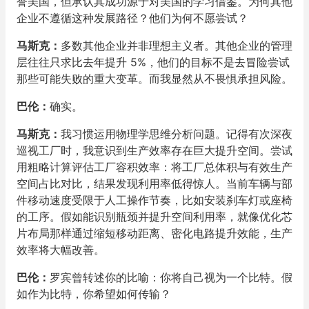
誉美国，但承认其成功源于对美国的学习借鉴。为何其他
企业不遵循这种发展路径？他们为何不愿尝试？
马斯克：
多数其他企业并非理想主义者。其他企业的管理
层往往只求比去年提升 5%，他们的目标不是去冒险尝试
那些可能失败的重大变革。而我显然从不畏惧承担风险。
巴伦：
确实。
马斯克：
我习惯运用物理学思维分析问题。记得有次深夜
巡视工厂时，我意识到生产效率存在巨大提升空间。尝试
用粗略计算评估工厂容积效率：将工厂总体积与有效生产
空间占比对比，结果发现利用率低得惊人。当前车辆与部
件移动速度受限于人工操作节奏，比如安装刹车灯或座椅
的工序。假如能识别瓶颈并提升空间利用率，就像优化芯
片布局那样通过缩短移动距离、密化电路提升效能，生产
效率将大幅改善。
巴伦：
罗宾曾转述你的比喻：你将自己视为一个比特。假
如作为比特，你希望如何传输？