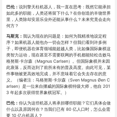
巴伦：
说到擎天柱机器人，我一直在思考：既然它能承担
如此多的职能，人类还将留下什么？在你创造的丰饶世界
里，人类除却安居乐业外还能从事什么？未来究竟会走向
何方？
马斯克：
我认为现在的问题是：如何为我精准地设定程
序？如果机器人能包办一切会怎样？但我们看到许多例
子，即便机器在体育领域能超越人类，比如像国际象棋这
类智力运动，现在甚至不需要联网的手机都能轻松击败马
格努斯·卡尔森（Magnus Carlsen）。但国际象棋并未因
此衰落，反而达到了前所未有的普及高度。由此可见，某
件事物被更高效地完成，并不意味着它会失去存在的意
义。（编者注：马格努斯·卡尔森（Sven Magnus Øen C
arlsen）是一位来自挪威的国际象棋特级大师，他自 201
3 年起多次获得世界象棋冠军。）
巴伦：
你认为这些机器人将承担哪些职能？它们具体会做
什么以及原因何在？当我们已有 80 亿人口时，怎么会需
要 10 亿台机器人？