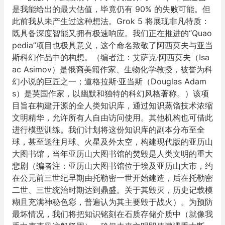
是我能给出的最大估值，毕竟仍有 90% 的失败可能。但
此前我从未产生过这种想法。Grok 5 将展现非凡特质：
既具备深度智能又拥有极速响应。我们正在推进的“Quao
pedia”项目也极具意义，这个命名致敬了阿西莫夫与亚当
斯科幻作品中的构想。（编者注：艾萨克·阿西莫夫（Isa
ac Asimov）是俄裔美籍作家、生物化学教授，被誉为科
幻小说的巨匠之一；道格拉斯·亚当斯（Douglas Adam
s）是英国作家，以幽默和独特的科幻风格著称。）该项
目旨在构建开源的全人类知识库，通过知识蒸馏技术浓缩
文明精华，允许所有人自由访问使用。其他机构也可借此
进行模型训练。我们计划将这份知识库的副本分布至全
球，甚至送往月球、火星及外太空，构建现代版的亚历山
大图书馆，当年亚历山大图书馆的焚毁是人类文明的重大
悲剧（编者注：亚历山大图书馆位于埃及亚历山大市，约
在公元前三世纪早期由托勒密一世开始建造，后在托勒密
二世、三世统治时期达到鼎盛。关于其毁灭，历史记载模
糊且充满神秘色彩，普遍认为其主要毁于战火）。为预防
最坏情况，我们将把知识铭刻在石质存储介质中（就像我