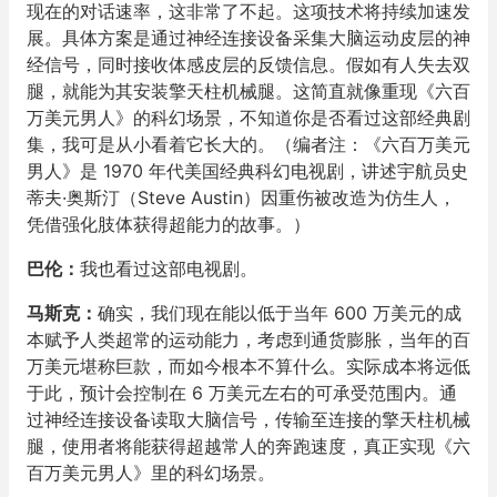
现在的对话速率，这非常了不起。这项技术将持续加速发
展。具体方案是通过神经连接设备采集大脑运动皮层的神
经信号，同时接收体感皮层的反馈信息。假如有人失去双
腿，就能为其安装擎天柱机械腿。这简直就像重现《六百
万美元男人》的科幻场景，不知道你是否看过这部经典剧
集，我可是从小看着它长大的。（编者注：《六百万美元
男人》是 1970 年代美国经典科幻电视剧，讲述宇航员史
蒂夫·奥斯汀（Steve Austin）因重伤被改造为仿生人，
凭借强化肢体获得超能力的故事。）
巴伦：
我也看过这部电视剧。
马斯克：
确实，我们现在能以低于当年 600 万美元的成
本赋予人类超常的运动能力，考虑到通货膨胀，当年的百
万美元堪称巨款，而如今根本不算什么。实际成本将远低
于此，预计会控制在 6 万美元左右的可承受范围内。通
过神经连接设备读取大脑信号，传输至连接的擎天柱机械
腿，使用者将能获得超越常人的奔跑速度，真正实现《六
百万美元男人》里的科幻场景。