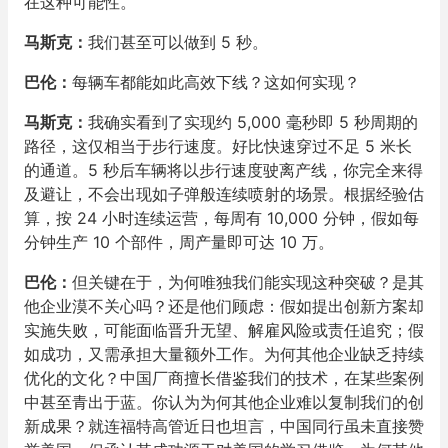
在这种可能性。
马斯克：
我们甚至可以做到 5 秒。
巴伦：
每辆车都能如此高效下线？这如何实现？
马斯克：
我确实看到了实现约 5,000 毫秒即 5 秒周期的
路径，这仅相当于步行速度。好比快速穿过不足 5 米长
的通道。5 秒后车辆将以步行速度驶离产线，你完全来得
及避让，不会出现如子弹般连续喷射的场景。根据经验估
算，按 24 小时连续运营，每周有 10,000 分钟，假如每
分钟生产 10 个部件，周产量即可达 10 万。
巴伦：
但关键在于，为何唯独我们能实现这种突破？是其
他企业漠不关心吗？还是他们顾虑：假如提出创新方案却
实施失败，可能面临晋升无望、解雇风险或责任追究；假
如成功，又需承担大量额外工作。为何其他企业缺乏持续
优化的文化？中国厂商擅长借鉴我们的技术，在某些案例
中甚至青出于蓝。你认为为何其他企业难以复制我们的创
新成果？就连福特高管近日也坦言，中国同行虽未直接赞