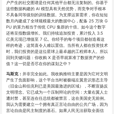
户产生的社交图谱是任何其他平台都无法复制的。你基于
这些数据构建的 AI 模型具有天然优势，而竞争对手根本
不具备同等级别的训练数据。为支撑运算需求，你在短短
数月内建成了全球规模最大的数据中心，配备 25 万块 G
PU 的算力相当于传统 CPU 集群的十倍。如今这个数字
还将呈指数级增长。我们持续追加投资，累计投入 3.5
亿美元现已增值至 7 亿。你经手的每个项目都创造着这
样的奇迹，这简直令人难以置信。当所有人都在投资技术
时，我们投资的是这位星球上最卓越的工程师本人。所以
回到关键问题：你收购 X 是否早就算准了数据资产的价
值？这一切是否尽在你的谋划之中？
马斯克：
并非完全如此。我收购推特主要是因为它对文明
产生了负面影响，这个平台当时被极端左翼意识形态主导
（旧金山和伯克利已是美国最激进的区域），不断宣扬反
文明理念。它已成为一个压制辩论的空间：大量右翼人士
遭封禁，甚至连在任总统都被禁言，这在美国史无前例。
我认为需要建立一个拥有真正言论自由的公共广场，因为
言论自由是民主制度的基石。如果人民无法获取全面信