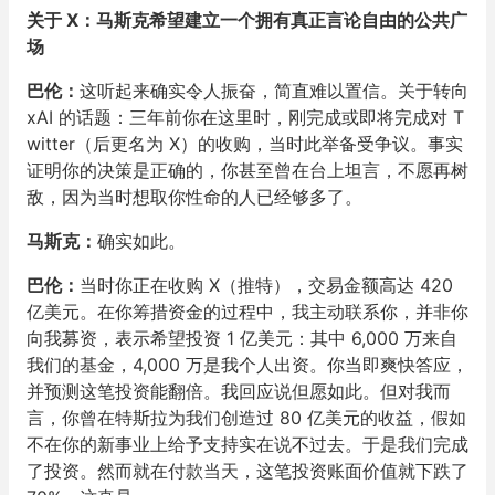
关于 X：马斯克希望建立一个拥有真正言论自由的公共广
场
巴伦：
这听起来确实令人振奋，简直难以置信。关于转向
xAI 的话题：三年前你在这里时，刚完成或即将完成对 T
witter（后更名为 X）的收购，当时此举备受争议。事实
证明你的决策是正确的，你甚至曾在台上坦言，不愿再树
敌，因为当时想取你性命的人已经够多了。
马斯克：
确实如此。
巴伦：
当时你正在收购 X（推特），交易金额高达 420
亿美元。在你筹措资金的过程中，我主动联系你，并非你
向我募资，表示希望投资 1 亿美元：其中 6,000 万来自
我们的基金，4,000 万是我个人出资。你当即爽快答应，
并预测这笔投资能翻倍。我回应说但愿如此。但对我而
言，你曾在特斯拉为我们创造过 80 亿美元的收益，假如
不在你的新事业上给予支持实在说不过去。于是我们完成
了投资。然而就在付款当天，这笔投资账面价值就下跌了