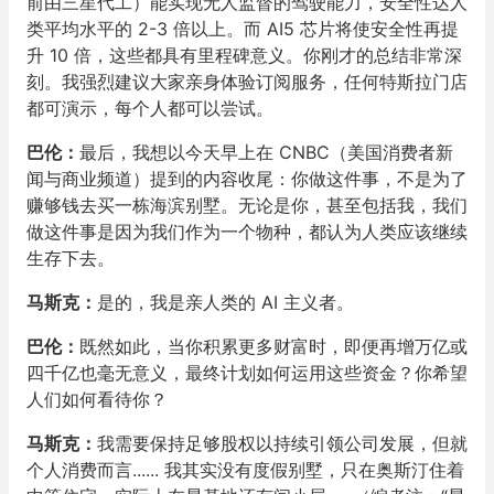
前由三星代工）能实现无人监督的驾驶能力，安全性达人
类平均水平的 2-3 倍以上。而 AI5 芯片将使安全性再提
升 10 倍，这些都具有里程碑意义。你刚才的总结非常深
刻。我强烈建议大家亲身体验订阅服务，任何特斯拉门店
都可演示，每个人都可以尝试。
巴伦：
最后，我想以今天早上在 CNBC（美国消费者新
闻与商业频道）提到的内容收尾：你做这件事，不是为了
赚够钱去买一栋海滨别墅。无论是你，甚至包括我，我们
做这件事是因为我们作为一个物种，都认为人类应该继续
生存下去。
马斯克：
是的，我是亲人类的 AI 主义者。
巴伦：
既然如此，当你积累更多财富时，即便再增万亿或
四千亿也毫无意义，最终计划如何运用这些资金？你希望
人们如何看待你？
马斯克：
我需要保持足够股权以持续引领公司发展，但就
个人消费而言...... 我其实没有度假别墅，只在奥斯汀住着