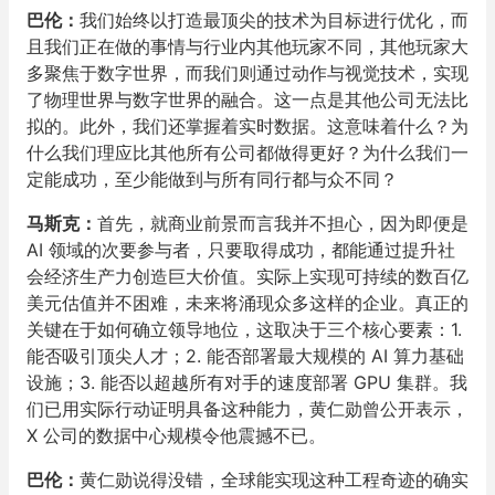
巴伦：
我们始终以打造最顶尖的技术为目标进行优化，而
且我们正在做的事情与行业内其他玩家不同，其他玩家大
多聚焦于数字世界，而我们则通过动作与视觉技术，实现
了物理世界与数字世界的融合。这一点是其他公司无法比
拟的。此外，我们还掌握着实时数据。这意味着什么？为
什么我们理应比其他所有公司都做得更好？为什么我们一
定能成功，至少能做到与所有同行都与众不同？
马斯克：
首先，就商业前景而言我并不担心，因为即便是
AI 领域的次要参与者，只要取得成功，都能通过提升社
会经济生产力创造巨大价值。实际上实现可持续的数百亿
美元估值并不困难，未来将涌现众多这样的企业。真正的
关键在于如何确立领导地位，这取决于三个核心要素：1.
能否吸引顶尖人才；2. 能否部署最大规模的 AI 算力基础
设施；3. 能否以超越所有对手的速度部署 GPU 集群。我
们已用实际行动证明具备这种能力，黄仁勋曾公开表示，
X 公司的数据中心规模令他震撼不已。
巴伦：
黄仁勋说得没错，全球能实现这种工程奇迹的确实