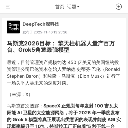
首页
话题
DeepTech深科技
发布于
2025-11-16 13:25:26
马斯克2026目标： 擎天柱机器人量产百万
台、Grok5角逐最强模型
最近，目前管理资产规模约达 450 亿美元的美国纽约投
资管理公司巴伦资本创始人罗纳德·史蒂芬·巴伦（Ronald
Stephen Baron）和埃隆・马斯克（Elon Musk）进行了
一场关乎人类未来的深度对谈。
（来源：X）
马斯克首次透露：
SpaceX 正规划每年发射 100 吉瓦太
阳能 AI 卫星的太空能源网络，将于 2026 年一季度发布
的 Grok 5 模型将真正展现出类意识的表现并能使 AGI 实
现概率提升至 10%，特斯拉工厂正向着“5 秒下线一台