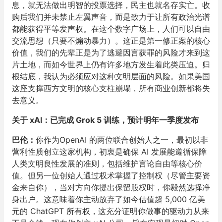
息，就无法做出明智的投票选择，民主也就名存实亡。收
购后我们并未禁止左翼声音，而是致力于让所有政治光谱
都能获得平等发声权。在这个数字广场上，人们可以自由
交流思想（只要不煽动暴力）。这正是第一修正案的核心
价值，我们的先辈正是为了逃避因言获罪的风险才来到这
片土地，而如今世界上仍有许多地方发生着此类压迫。归
根结底，我认为必须应对这种文明层面的风险。如果美国
这座支撑西方文明的核心支柱崩塌，所有商业创新都将失
去意义。
关于 xAI：已完成 Grok 5 训练，预计明年一季度发布
巴伦：
你作为OpenAI 的两位联合创始人之一，最初以非
营利性质创立这家机构，初衷是确保 AI 发展能遵循保障
人类文明良性发展的准则，包括维护言论自由等核心价
值。但另一位创始人通过权术掌握了控制权（尽管主要资
金来自你），当对方向你提出保留股权时，你毅然选择净
身出户。这意味着你主动放弃了如今估值超 5,000 亿美
元的 ChatGPT 所有权，这充分证明你做事的驱动力从来