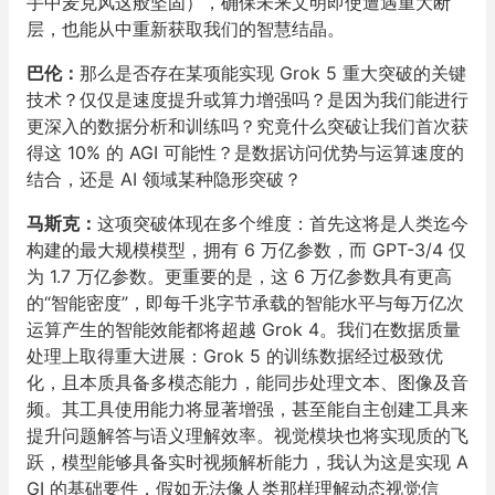
手中麦克风这般坚固），确保未来文明即使遭遇重大断
层，也能从中重新获取我们的智慧结晶。
巴伦：
那么是否存在某项能实现 Grok 5 重大突破的关键
技术？仅仅是速度提升或算力增强吗？是因为我们能进行
更深入的数据分析和训练吗？究竟什么突破让我们首次获
得这 10% 的 AGI 可能性？是数据访问优势与运算速度的
结合，还是 AI 领域某种隐形突破？
马斯克：
这项突破体现在多个维度：首先这将是人类迄今
构建的最大规模模型，拥有 6 万亿参数，而 GPT-3/4 仅
为 1.7 万亿参数。更重要的是，这 6 万亿参数具有更高
的“智能密度”，即每千兆字节承载的智能水平与每万亿次
运算产生的智能效能都将超越 Grok 4。我们在数据质量
处理上取得重大进展：Grok 5 的训练数据经过极致优
化，且本质具备多模态能力，能同步处理文本、图像及音
频。其工具使用能力将显著增强，甚至能自主创建工具来
提升问题解答与语义理解效率。视觉模块也将实现质的飞
跃，模型能够具备实时视频解析能力，我认为这是实现 A
GI 的基础要件，假如无法像人类那样理解动态视觉信