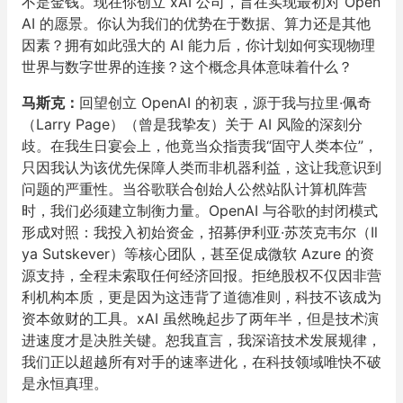
不是金钱。现在你创立 xAI 公司，旨在实现最初对 Open
AI 的愿景。你认为我们的优势在于数据、算力还是其他
因素？拥有如此强大的 AI 能力后，你计划如何实现物理
世界与数字世界的连接？这个概念具体意味着什么？
马斯克：
回望创立 OpenAI 的初衷，源于我与拉里·佩奇
（Larry Page）（曾是我挚友）关于 AI 风险的深刻分
歧。在我生日宴会上，他竟当众指责我“固守人类本位”，
只因我认为该优先保障人类而非机器利益，这让我意识到
问题的严重性。当谷歌联合创始人公然站队计算机阵营
时，我们必须建立制衡力量。OpenAI 与谷歌的封闭模式
形成对照：我投入初始资金，招募伊利亚·苏茨克韦尔（Il
ya Sutskever）等核心团队，甚至促成微软 Azure 的资
源支持，全程未索取任何经济回报。拒绝股权不仅因非营
利机构本质，更是因为这违背了道德准则，科技不该成为
资本敛财的工具。xAI 虽然晚起步了两年半，但是技术演
进速度才是决胜关键。恕我直言，我深谙技术发展规律，
我们正以超越所有对手的速率进化，在科技领域唯快不破
是永恒真理。