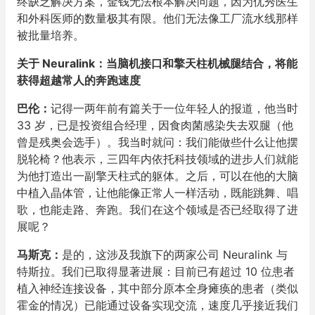
终缺乏解决方案，金钱无法根本解决问题，因为优秀医生
和外科医师的数量极其有限。他们无法像工厂流水线那样
被批量培养。
关于 Neuralink：当脑机接口和擎天柱机械腿结合，将能
获得超越常人的奔跑速度
巴伦：
记得一两年前有篇关于一位年轻人的报道，他当时
33 岁，已是投资组合经理，因食肉菌感染失去双腿（他
曾是残奥会选手）。我当时就问：我们能做些什么让他摆
脱轮椅？他表示，三四年内依托科技领域的进步人们就能
为他打造出一副擎天柱式的躯体。之后，可以在他的大脑
中植入晶体管，让他能像正常人一样活动，既能跳舞、唱
歌，也能走路、奔跑。我们在这个领域是否已经取得了进
展呢？
马斯克：
是的，这涉及我旗下的两家公司 Neuralink 与
特斯拉。我们已取得显著进展：目前已有超过 10 位患者
植入神经连接设备，其中部分原本全身瘫痪的患者（类似
霍金的情况）已能通过设备实现交流，速度几乎接近我们