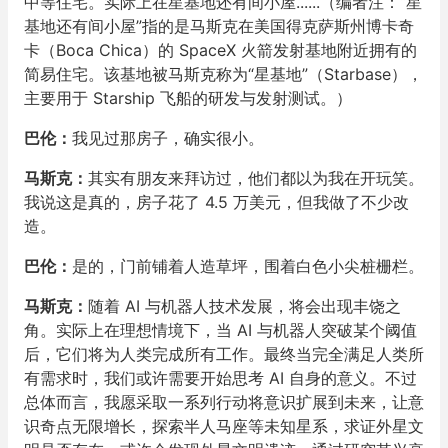
中等住宅。实际上在星基地还有间小屋......（编者注：“星
基地还有间小屋”指的是马斯克在美国得克萨斯州博卡奇
卡（Boca Chica）的 SpaceX 火箭发射基地附近拥有的
简易住宅。该基地被马斯克称为“星基地”（Starbase），
主要用于 Starship 飞船的研发与发射测试。）
巴伦：
我见过那房子，确实很小。
马斯克：
其实有朋友来拜访过，他们都以为我在开玩笑。
我说这是真的，房子花了 4.5 万美元，但我做了不少改
造。
巴伦：
是的，门前铺着人造草坪，围着白色小尖桩栅栏。
马斯克：
随着 AI 与机器人技术发展，将会出现丰饶之
角。实际上在理想情境下，当 AI 与机器人突破某个阈值
后，它们将为人类完成所有工作。最终当完全满足人类所
有需求时，我们或许需要开始思考 AI 自身的意义。不过
总体而言，我愿采取一系列行动将意识扩展到未来，让意
识奇点无限增长，探索半人马座等未知星系，求证外星文