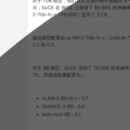
对于 70B 模型，他们从官方排行榜中筛选出 4
示，SoCE 在 BFCL 上取得了 80.68% 
2-70b-fc-r（78.56%）提升了 2.7%。
最佳模型配置由 xLAM-2-70b-fc-r、CoALM-
0.2 和 0.3。
对于 8B 模型，SoCE 达到了 76.50% 的准确率
7%。其最优权重配置为：
xLAM-2-8b-fc-r：0.7
ToolACE-2-8B：0.2
watt-tool-8B：0.1