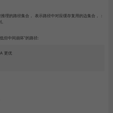
整推理的路径集合，
表示路径中对应缓存复用的边集合，
：
列。
低但中间崩坏”的路径:
A 更优