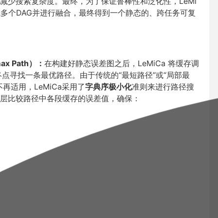
减少搜索复杂度。最终，为了保证鲁棒性和泛化性，LeMi
线生成多个DAG并进行融合，最终得到一个静态的、跨任务可复
ax Path）：
在构建好静态误差图之后，LeMiCa 将缓存调
终点寻找一条最优路径。由于传统的“最短路径”或“局部最
适用，LeMiCa采用了
字典序极小化
准则来进行路径搜
层比较路径中各段缓存的误差值，确保：