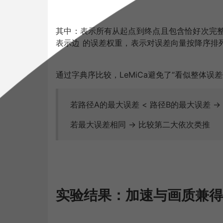
其中
：表示所有从起点
到终点
且包含恰好
次完
表示边
的误差权重，
表示对误差向量按降序排
通过字典序比较，LeMiCa避免了“看似整体误差
若路径A的最大误差 < 路径B的最大误差 → 
若最大误差相同 → 比较第二大依次类推
实验结果：加速与画质兼得