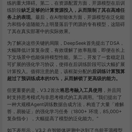
练的重大障碍。第二，在资源配置方面，开源模型在后训
练阶段
缺乏足够的计算资源投入，从而限制了其在高难任
务上的表现
。最后，在AI智能体方面，开源模型在泛化能
力和指令追随能力上明显落后于闭源的专有模型，这阻碍
了其在真实部署中的实际效果。
为了解决这些关键的局限，DeepSeek首先提出了DSA，
大幅降低计算复杂度，有效缓解了效率瓶颈，即便在长上
下文场景中也能保持模型性能。第二，开发了一套稳定且
可扩展的强化学习协议，使得在后训练阶段可以大幅扩展
计算投入。值得注意的是，该框架分配的
后训练计算预算
超过了预训练成本的10%，从而解锁了更高级的能力。
但更重要的是，V3.2首次
将思考融入工具使用
，并且同
时支持思考模式与非思考模式的工具调用。“我们提出了
一种大规模Agent训练数据合成方法，构造了大量「难解
答，易验证」的强化学习任务（1800+ 环境，85,000+
复杂指令），大幅提高了模型的泛化能力。”
如下表所示，V3.2 在智能体评测中达到了当前开源模型