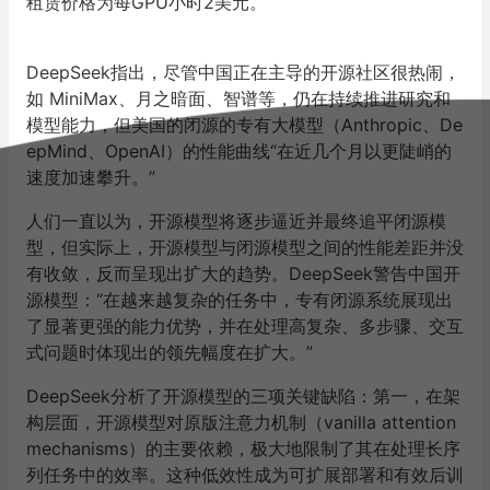
租赁价格为每GPU小时2美元。
DeepSeek指出，尽管中国正在主导的开源社区很热闹，
如 MiniMax、月之暗面、智谱等，仍在持续推进研究和
模型能力，但美国的闭源的专有大模型（Anthropic、De
epMind、OpenAI）的性能曲线“在近几个月以更陡峭的
速度加速攀升。”
人们一直以为，开源模型将逐步逼近并最终追平闭源模
型，但实际上，开源模型与闭源模型之间的性能差距并没
有收敛，反而呈现出扩大的趋势。DeepSeek警告中国开
源模型：“在越来越复杂的任务中，专有闭源系统展现出
了显著更强的能力优势，并在处理高复杂、多步骤、交互
式问题时体现出的领先幅度在扩大。”
DeepSeek分析了开源模型的三项关键缺陷：第一，在架
构层面，开源模型对原版注意力机制（vanilla attention
mechanisms）的主要依赖，极大地限制了其在处理长序
列任务中的效率。这种低效性成为可扩展部署和有效后训