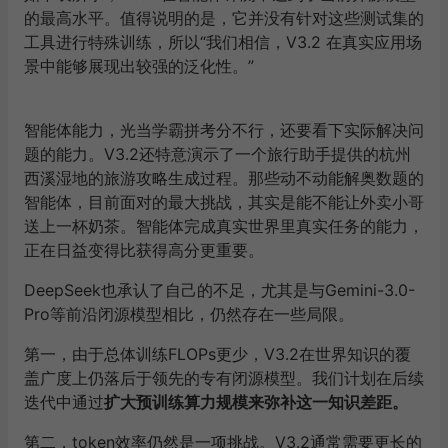
的最高水平。值得说明的是，它并没有针对这些测试集的
工具进行特殊训练，所以“我们相信，V3.2 在真实应用场
景中能够展现出较强的泛化性。”
智能体能力，光当学霸拼考分不行，还要看下实际解决问
题的能力。V3.2还特意演示了一个旅行助手提供的杭州
西溪湿地的旅游攻略生成过程。那些动不动能解奥数题的
智能体，目前面对的最大挑战，其实是能不能让外卖小哥
送上一杯奶茶。智能体完成真实世界里真实任务的能力，
正在日益变得比获得高分更重要。
DeepSeek也承认了自己的不足，尤其是与Gemini-3.0-
Pro等前沿闭源模型相比，仍然存在一些局限。
第一，由于总体训练FLOPs更少，V3.2在世界知识的覆
盖广度上仍落后于领先的专有闭源模型。我们计划在后续
迭代中通过
扩大预训练
算力
规模来弥补这一知识差距。
第二，token效率仍然是一项挑战。V3.2通常需要更长的