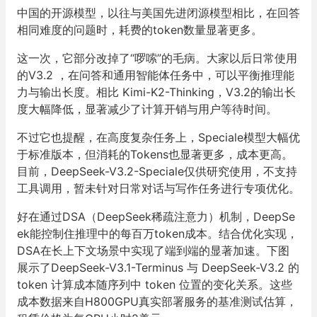
中国的开源模型，以往与美国先进闭源模型相比，在回答
相同难度的问题时，耗费的token
数量显著更多
。
这一次，它部分改掉了“啰嗦”的毛病。大家以后日常使用
的V3.2 ，在问答和通用智能体任务中，可以平衡推理能
力与输出长度。相比 Kimi-K2-Thinking，V3.2的输出长
度大幅降低，显著减少了计算开销与用户等待时间。
不过它也提醒，在高度复杂任务上，Speciale模型大幅优
于标准版本，但消耗的Tokens也显著更多，成本更高。
目前，DeepSeek-V3.2-Speciale仅供研究使用，不支持
工具调用，暂未针对日常对话与写作任务进行专项优化。
好在通过DSA（DeepSeek稀疏注意力）机制，DeepSe
ek能控制住推理中的每百万token成本。结合优化实现，
DSA在长上下文场景中实现了端到端的显著加速。下图
展示了DeepSeek-V3.1-Terminus 与 DeepSeek-V3.2 的
token 计算成本随序列中 token 位置的变化关系。这些
成本数据来自H800GPU真实部署服务的基准测试估算，