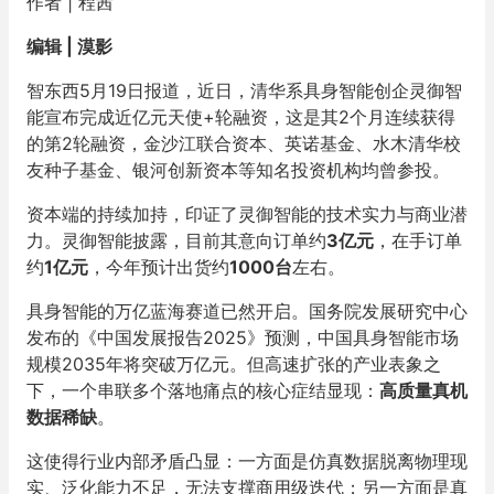
作者 | 程茜
编辑 | 漠影
智东西5月19日报道，近日，清华系具身智能创企灵御智
能宣布完成近亿元天使+轮融资，这是其2个月连续获得
的第2轮融资，金沙江联合资本、英诺基金、水木清华校
友种子基金、银河创新资本等知名投资机构均曾参投。
资本端的持续加持，印证了灵御智能的技术实力与商业潜
力。灵御智能披露，目前其意向订单约
3亿元
，在手订单
约
1亿元
，今年预计出货约
1000台
左右。
具身智能的万亿蓝海赛道已然开启。国务院发展研究中心
发布的《中国发展报告2025》预测，中国具身智能市场
规模2035年将突破万亿元。但高速扩张的产业表象之
下，一个串联多个落地痛点的核心症结显现：
高质量真机
数据稀缺
。
这使得行业内部矛盾凸显：一方面是仿真数据脱离物理现
实、泛化能力不足，无法支撑商用级迭代；另一方面是真