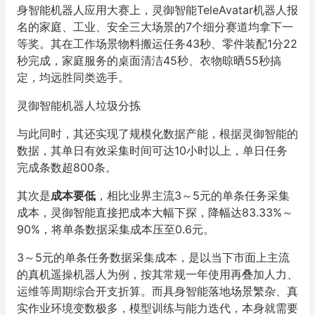
身智能机器人应用大赛上，灵御智能TeleAvatar机器人报
名的家庭、工业、安全三大场景的7个细分赛道均拿下一
等奖。其在工作场景物料搬运任务43秒、零件装配1分22
秒完成，家庭服务的桌面清洁45秒、衣物晾晒55秒搞
定，均远胜同类选手。
灵御智能机器人垃圾分拣
与此同时，其还实现了规模化数据产能，根据灵御智能的
数据，其单日有效采集时间可达10小时以上，单日任务
完成条数超800条。
其次是
成本要低
，相比业界主流3～5元的单条任务采集
成本，灵御智能直接把成本大幅下探，降幅达83.33%～
90%，将单条数据采集成本压至0.6元。
3～5元的单条任务数据采集成本，是以当下市面上主流
的真机遥操机器人为例，按其常规一年使用再叠加人力、
运维等周期综合开支折算。而具身智能落地场景繁杂、真
实作业环境变数极多，模型训练与能力迭代，本身就需要