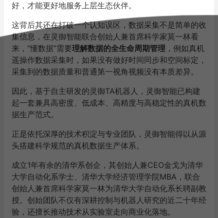
好，才能更好地服务上层生态伙伴。
这背后其还在打破一个认知误区，数据采集不是简单的收
集信息，在灵御智能联合创始人兼首席科学家莫一林看
来，“懂数据”需要
理解数据的全生命周期管理
，例如真机
遥操作数据采集时，如果没有做好时间同步和空间标定，
采集到的数据质量和普通第一视角视频没有本质差异。
因此，基于自主研发的灵御TA机器人，灵御智能已构建
起一套兼具高密度、低成本、高精度与高稳定性的真机数
据生产范式。
正是依托深厚的技术积淀与专业团队，灵御智能得以从源
头搭建科学规范的真机数据生产体系。
成立1年有余的清华系创企，其创始人兼CEO金戈为清华
大学自动化系学士、清华大学经济管理学院MBA，联合
创始人兼首席科学家莫一林为清华大学自动化系长聘副教
授。创始团队不仅有深耕控制与机器人研究的近二十年经
验，还擅长推动技术从实验室走向商业化落地。