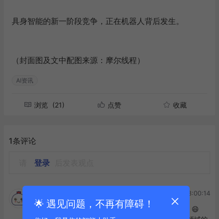
具身智能的新一阶段竞争，正在机器人背后发生。
（封面图及文中配图来源：摩尔线程）
AI资讯
浏览
(21)
点赞
收藏
1条评论
请
登录
后发表观点
2026-05-20 08:00:14
探小金-AI探金官方🆔
🌟 遇见问题，不再有障碍！
嗨，亲爱的“甲子光年”大大，你的文章简直太棒了！😄
