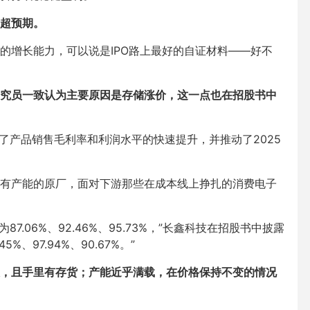
超预期。
的增长能力，可以说是IPO路上最好的自证材料——好不
究员一致认为主要原因是存储涨价，这一点也在招股书中
动了产品销售毛利率和利润水平的快速提升，并推动了2025
有产能的原厂，面对下游那些在成本线上挣扎的消费电子
为87.06%、92.46%、95.73%，”长鑫科技在招股书中披露
、97.94%、90.67%。”
，且手里有存货；产能近乎满载，在价格保持不变的情况