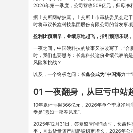
2026年第一季度，公司营收508亿元，归母净利
据上交所网站披露，上交所上市审核委员会定于5
时将审议长鑫科技集团股份有限公司的首发事项
盈利比预期早，业绩原地起飞，指引预期乐观
，
一夜之间，中国硬科技的故事又被改写了，“合肥
时，我们也要思考：长鑫科技这份业绩代表的是
风险和挑战？
以及，一个终极之问：
长鑫会成为“中国海力士
01 一夜翻身，从巨亏中站
10年累计亏损366亿元，2026年单个季度净
受是“忽如一夜春风来”。
2025年12月31日，答复监管问询函时，长鑫科
平，且出货量随产能爬坡稳定增长，2026年公