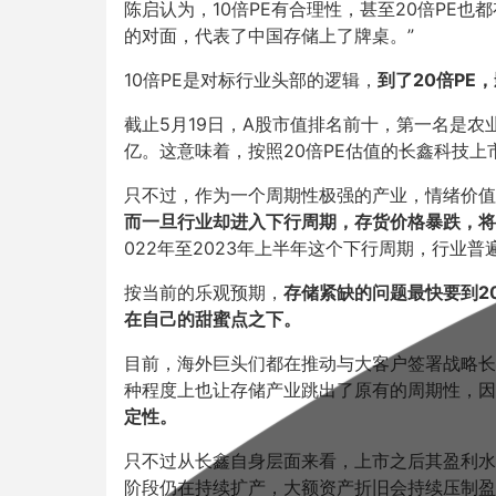
陈启认为，10倍PE有合理性，甚至20倍PE
的对面，代表了中国存储上了牌桌。”
10倍PE是对标行业头部的逻辑，
到了20倍PE
截止5月19日，A股市值排名前十，第一名是农业
亿。这意味着，按照20倍PE估值的长鑫科技上
只不过，作为一个周期性极强的产业，情绪价值
而一旦行业却进入下行周期，存货价格暴跌，将
022年至2023年上半年这个下行周期，行业普
按当前的乐观预期，
存储紧缺的问题最快要到2
在自己的甜蜜点之下。
目前，海外巨头们都在推动与大客户签署战略长
种程度上也让存储产业跳出了原有的周期性，因
定性。
只不过从长鑫自身层面来看，上市之后其盈利水
阶段仍在持续扩产，大额资产折旧会持续压制盈