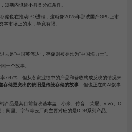
，短期内也暂不具备分红条件。
储也在推动IPO进程，这就像2025年那波国产GPU上市
而资本市场上的水，毕竟有限。
去是“中国英伟达”，存储则被类比为“中国海力士”。
于同一个故事。
占率7.67%，但从各家业绩中的产品和营收构成反映的情况来
鑫存储更突出的依旧是传统存储的故事
，但也正在向AI叙事
产品是其目前营收基本盘，小米、传音、荣耀、vivo、O
产品；阿里、字节等云厂商主要对应的是DDR系列产品。