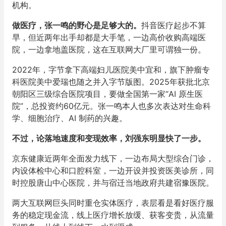
机构。
做医疗，张一鸣的野心是足够大的。
抖音医疗起步不算
早，但近两年出手却都是大手笔，一边高价收购高端医
院，一边拿地盖医院，这在互联网大厂里可谓独一份。
2022年，字节拿下高端妇儿医院美中宜和，旗下肿瘤专
科医院美中爱瑞也随之并入字节版图。2025年获批北京
朝阳区三级综合医院项目，要做全国第一家“AI 原生医
院”，总投资约60亿元。张一鸣本人也多次表达对生命科
学、细胞治疗、AI 制药的兴趣。
不过，论落地速度和变现效率，刘强东明显快了一步。
京东健康近两年全面发力线下，一边布局大型综合门诊，
内设体检中心和口腔科室，一边开设并投资医美诊所，同
时控股唐山中心医院，并与宿迁当地政府共建宿豫医院。
两大互联网巨头同时重仓实体医疗，表层看是看好医疗服
务的稳定现金流，线上医疗增长放缓、获客变贵，从流量