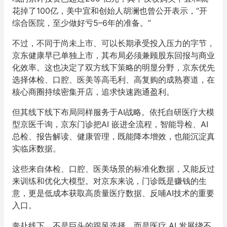
花掉了100亿，美中宜和创始人胡澜也曾公开表示，“开
综合医院，至少做好亏5–6年的准备。”
不过，不同于尚未上市、可以长期承受投入压力的字节，
京东健康早已单独上市，其布局必须兼顾股东回报与商业
化效率。这也决定了双方线下策略的明显分野，京东优先
选择体检、口腔、医美等高毛利、高复购的成熟赛道，在
核心商圈持续密集开店，追求快速跑通盈利。
但其线下线下布局同样服务于AI战略。依托自研医疗大模
型京医千询，京东门诊把AI 嵌进全流程，智能导检、AI
总检、报告解读、健康管理，既能降本增效，也能沉淀真
实临床数据。
这些来自体检、口腔、医美场景的标准化数据，又能反过
来训练和优化大模型。对京东来说，门诊既是赚钱的生
意，更是低成本获取高质量医疗数据、反哺AI技术的重要
入口。
奔赴线下，不是巨头的跟风选择，而是医疗 AI 发展绕不