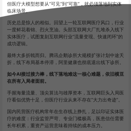
但医疗大模型想要从“可见”到“可靠”，就必须落地到实体
临床场景。
历史总是惊人的相似。回望上一轮互联网医疗风口，行业
一度鲜花着锦、烈火烹油。头部互联网大厂扎堆杀入线下
实体医疗，试图复刻互联网行业“流量变现、快速闭环”的
成功逻辑。
最终大多折戟而归。腾讯企鹅诊所大规模扩张计划中途夭
折，线下布局基本停滞，阿里健康也彻底退出线下诊所。
如今AI接过接力棒，线下落地难这一核心难题，依旧横亘
在所有入局者面前。
手握海量流量、顶尖算法与雄厚资本，互联网巨头入局医
疗看似优势十足，但医疗行业从来不存在“大力出奇迹”。
国内民营医疗机构常年在生存线上挣扎，足以印证实体医
疗的难度：行业监管严苛、专业门槛极高，医患信任需要
长年积累，重资产运营意味着持续的成本压力。