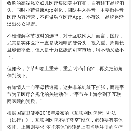
收购的高端私立妇儿医疗集团美中宜和，自有线下品牌消
失。同时小荷健康App弱化，团队并入抖音，主要做抖音
医疗内容运营，不再做独立医疗App。小荷这一品牌逐渐
淡出公众视野。
不难理解字节彼时的选择，对于互联网大厂而言，医疗，
尤其是实体医疗一直是块难啃的硬骨头，投入重、周期长
且容错率低，但又是十万亿级的刚需市场，啃不动又放不
下。
但如今，字节却卷土重来，重启“小荷门诊”，再次把触角
伸到线下。
有知情人士向字母榜透露，这并非单纯线下扩张，而是字
节为了医疗合规化的关键动作，“字节在上海拿到了互联
网医院的资质。”
根据国家卫健委2018年发布的《互联网医院管理办法
（试行）》，互联网医院不能“凭空”设立，必须要有实体
依托。上海则要求“依托实体”必须是上海当地注册的医疗