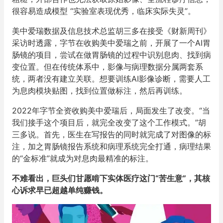
很容易造成模型 “实验室表现优秀，临床实际失灵”。
美中爱瑞数据及信息技术总监胡三多在接受《财新周刊》
采访时透露，字节在收购美中爱瑞之前，开展了一个AI胃
肠镜的项目，尝试在做胃肠镜的过程中识别息肉、找到病
变位置。但在传统体系中，影像与病理数据分属两套系
统，两者没有建立关联。想要训练AI影像诊断，需要人工
为息肉模块贴图，找到位置做标注，然后再训练。
2022年字节全资收购美中爱瑞后，局面发生了改变。“当
我们接手这个项目后，就完全改变了这个工作模式。”胡
三多说。首先，医生在写报告的同时就完成了对图像的标
注，加之胃肠镜报告系统和病理系统完全打通，病理结果
的“金标准”就成为对息肉最精准的标注。
不难看出，巨头们甘愿啃下实体医疗这门“苦生意”，其核
心诉求早已超越单纯赚钱。