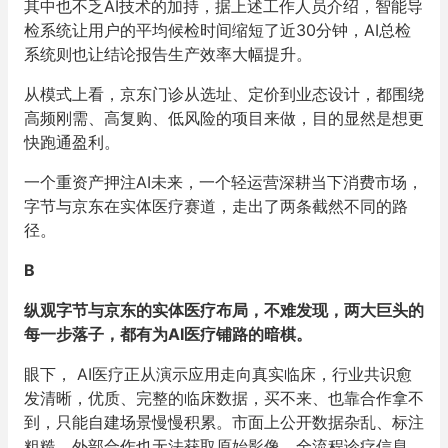
其中也不乏AI技术的加持，据上述工作人员介绍，智能导
检系统让用户的平均候检时间缩短了近30分钟，AI总检
系统则也让结论报告生产效率大幅提升。
从模式上看，京东门诊从选址、定价到业态设计，都围绕
高频刚需、高复购、低风险的项目来做，目的显然是想更
快跑通盈利。
一个重资产押注AI未来，一个轻运营深耕当下消费市场，
字节与京东在实体医疗赛道，走出了两条截然不同的路
径。
B
纵观字节与京东的实体医疗布局，不难发现，两大巨头的
每一步落子，都有为AI医疗铺路的暗棋。
眼下， AI医疗正从演示应用走向真实临床，行业共识愈
发清晰，优质、完整的临床数据，买不来、也靠合作拿不
到，只能自建场景慢慢积累。市面上公开数据杂乱、标注
粗糙，外部合作也无法获取原始影像、全流程诊疗信息，