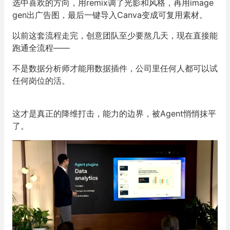
出一份完整报告。
Alexander当场改了图表样式，核了一遍底层SQL，觉得
没问题，顺手让Agent把整份报告变成了一套deck。
第二个是，创意制作。
Alexander先自嘲小时候被美术课开除过，然后从一张产
品图开始，让Agent生成mood board。
选中喜欢的方向，用remix调了光影和风格，再用image
gen出广告图，最后一键导入Canva变成可复用素材。
以前这套流程走完，创意团队至少要熬几天，现在直接能
跑通全流程——
不是数据分析师才能用数据插件，公司里任何人都可以试
任何岗位的活。
这才是真正的降维打击，能力的边界，被Agent悄悄抹平