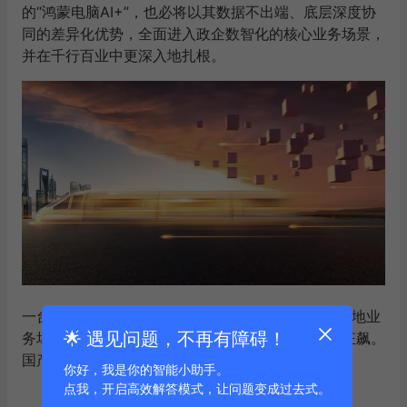
的“鸿蒙电脑AI+”，也必将以其数据不出端、底层深度协
同的差异化优势，全面进入政企数智化的核心业务场景，
并在千行百业中更深入地扎根。
一台鸿蒙台式机，就是办公桌上的“复兴号”，为AI落地业
🌟 遇见问题，不再有障碍！
务场景注入底气与动力，载着各行各业向智能时代狂飙。
国产PC已做好准备，数字中国还会远吗？
你好，我是你的智能小助手。
点我，开启高效解答模式，让问题变成过去式。