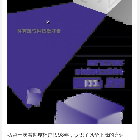
我第一次看世界杯是1998年，认识了风华正茂的齐达