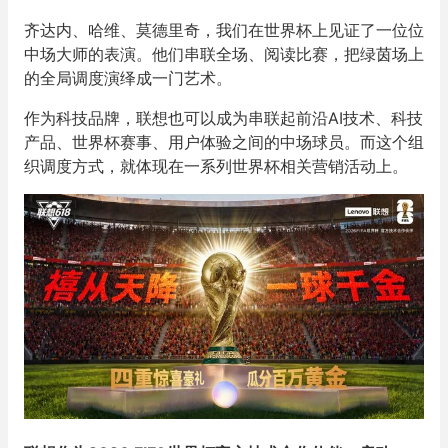
齐达内、哈维、莫德里奇，我们在世界杯上见证了一位位
中场大师的表演。他们串联全场、阅读比赛，把绿茵场上
的全局调度演绎成一门艺术。
作为科技品牌，联想也可以成为串联起前沿AI技术、科技
产品、世界杯赛事、用户体验之间的中场球员。而这个组
织调度方式，就体现在一系列世界杯相关营销活动上。