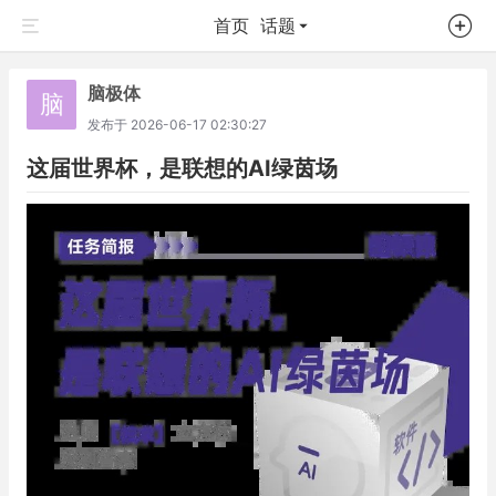
首页
话题
脑极体
脑
发布于
2026-06-17 02:30:27
这届世界杯，是联想的AI绿茵场