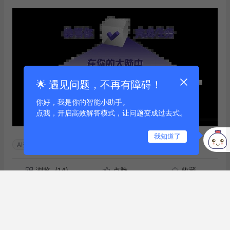
🌟 遇见问题，不再有障碍！
你好，我是你的智能小助手。
点我，开启高效解答模式，让问题变成过去式。
我知道了
AI资讯
浏览
(14)
点赞
收藏
1条评论