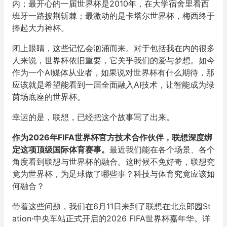
内；最开心的一届世界杯是2010年，在大学宿舍里看西
班牙一路披荆斩棘；最激动的是卡塔尔世界杯，梅西终于
捧起大力神杯。
闭上眼睛，这些记忆会汹涌而来。对于包括我在内的很多
人来说，世界杯依旧重要，它关乎我们的爱与梦想。如今
作为一个AI媒体从业者，如果说对世界杯有什么期待，那
应该就是希望能看到一届全面融入AI技术，让智能成为绿
茵场底座的世界杯。
幸运的是，联想，已经把这个故事写了出来。
作为2026年FIFA世界杯官方技术合作伙伴，联想深度绑
定这项顶级国际体育赛事。
最近我们能在各个场景、各个
角度看到联想与世界杯的融合。这时候不免好奇，联想究
竟为世界杯，为足球做了哪些事？科技与体育究竟应该如
何融合？
带着这些问题，我们在6月11日来到了联想在北京郎园St
ation·中央车站正式开启的2026 FIFA世界杯嘉年华。详