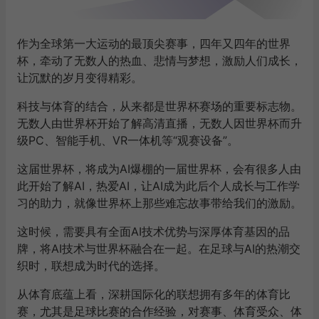
作为全球第一大运动的最顶尖赛事，四年又四年的世界
杯，牵动了无数人的热血、悲情与梦想，激励人们成长，
让沉默的岁月变得精彩。
科技与体育的结合，从来都是世界杯赛场的重要标志物。
无数人由世界杯开始了解高清直播，无数人因世界杯而升
级PC、智能手机、VR一体机等“观赛设备”。
这届世界杯，将成为AI爆棚的一届世界杯，会有很多人由
此开始了解AI，热爱AI，让AI成为此后个人成长与工作学
习的助力，就像世界杯上那些难忘故事带给我们的激励。
这时候，需要具有全面AI技术优势与深厚体育基因的品
牌，将AI技术与世界杯融合在一起。在足球与AI的热潮交
织时，联想成为时代的选择。
从体育底蕴上看，深耕国际化的联想拥有多年的体育比
赛，尤其是足球比赛的合作经验，对赛事、体育受众、体