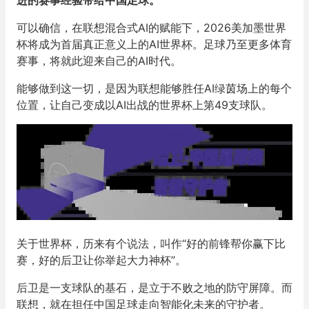
进的赛事经验带给中国足球。
可以确信，在联想混合式AI的赋能下，2026美加墨世界
杯将成为首届真正意义上的AI世界杯。足球乃至更多体育
赛事，将就此迎来自己的AI时代。
能够做到这一切，是因为联想能够胜任AI绿茵场上的每个
位置，让自己变成以AI出战的世界杯上第49支球队。
关于世界杯，历来有个说法，叫作“好的前锋帮你赢下比
赛，好的后卫让你举起大力神杯”。
后卫是一支球队的基石，是立于不败之地的防守屏障。而
联想，就在担任中国足球走向智能化未来的守护者。