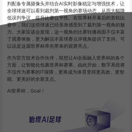
判配备专属摄像头并结合AI实时影像稳定与增强技术，让
全球球迷可以看到裁判第一视角的赛场动态，从而大幅降
低误判争议，提升比赛公平性。在世界杯开幕后的首轮比
赛中，我们这些球迷已经亲身感受到了裁判第一视角的魅
力。大家应该会发现，这一视角的比赛转播画面不仅丰富
了观赛体验，更为解说丰富球赛点评视角提供了支持。可
以说是这届世界杯率先带来的观赛亮点。
作为官方技术合作伙伴，联想让AI全面融入世界杯的各个
方面，让智能化包裹世界杯赛事。由此开始，数字系统将
不仅作为赛事的IT保障，更将成为体育变得更高效、更智
能、更美好的全新支点。
AI世界杯，Goal！