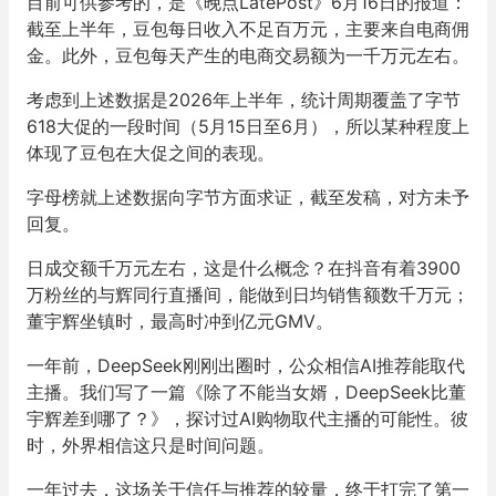
目前可供参考的，是《晚点LatePost》6月16日的报道：
截至上半年，豆包每日收入不足百万元，主要来自电商佣
金。此外，豆包每天产生的电商交易额为一千万元左右。
考虑到上述数据是2026年上半年，统计周期覆盖了字节
618大促的一段时间（5月15日至6月），所以某种程度上
体现了豆包在大促之间的表现。
字母榜就上述数据向字节方面求证，截至发稿，对方未予
回复。
日成交额千万元左右，这是什么概念？在抖音有着3900
万粉丝的与辉同行直播间，能做到日均销售额数千万元；
董宇辉坐镇时，最高时冲到亿元GMV。
一年前，DeepSeek刚刚出圈时，公众相信AI推荐能取代
主播。我们写了一篇《除了不能当女婿，DeepSeek比董
宇辉差到哪了？》，探讨过AI购物取代主播的可能性。彼
时，外界相信这只是时间问题。
一年过去，这场关于信任与推荐的较量，终于打完了第一