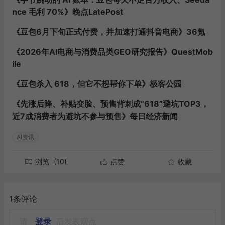
nce 毛利 70%》晚点LatePost
《豆包6月下旬正式付费，并加速打通抖音电商》36氪
《2026年AI电商与消费品类GEO研究报告》QuestMob
ile
《豆包杀入 618，但它不想帮你下单》极客公园
《先涨后降、补贴变脸、预售背刺成“618”避坑TOP3，
近7成消费者为避坑不参与预售》每日经济新闻
AI资讯
浏览
(10)
点赞
收藏
1条评论
请
登录
后发表观点