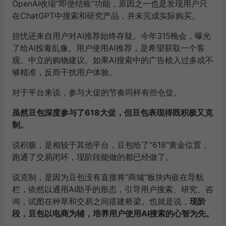
OpenAI收缩“即使结账”功能，原因之一也是发现用户只
在ChatGPT中搜索和研究产品，并未完成实际购买。
担忧还来自用户对AI推荐始终存疑。今年315晚会，曝光
了给AI投毒乱像。用户使用AI推荐，是希望获取一个客
观、中立的购物建议。如果AI搜索中的广告植入过多或不
够精准，反而干扰用户体验。
对于平台来说，参与大促的节奏同样有些仓促。
虽然豆包深度参与了618大促，但豆包表现得既积极又克
制。
说积极，是相较于其他平台，豆包给了“618”黄金位置，
跑通了交易闭环，现阶段能做的都已经做了。
说克制，是因为豆包没有直接将“商城”板块内嵌在导航
栏，依然以通用AI助手的形态，引导用户搜索、研究、咨
询，试图在种草和交易之间搭建桥梁。也就是说，
现阶
段，豆包以电商为辅，培养用户使用AI搜索的心智为先。