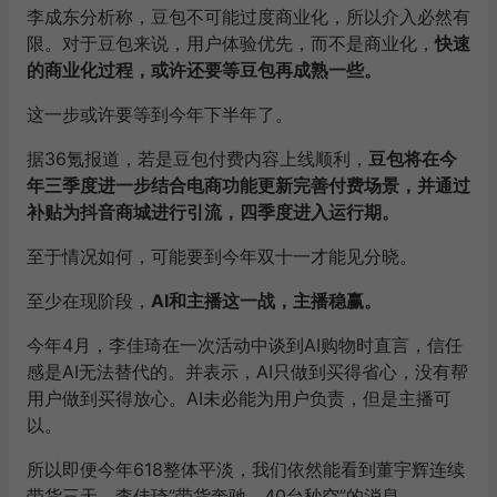
李成东分析称，豆包不可能过度商业化，所以介入必然有
限。对于豆包来说，用户体验优先，而不是商业化，
快速
的商业化过程，或许还要等豆包再成熟一些。
这一步或许要等到今年下半年了。
据36氪报道，若是豆包付费内容上线顺利，
豆包将在今
年三季度进一步结合电商功能更新完善付费场景，并通过
补贴为抖音商城进行引流，四季度进入运行期。
至于情况如何，可能要到今年双十一才能见分晓。
至少在现阶段，
AI和主播这一战，主播稳赢。
今年4月，李佳琦在一次活动中谈到AI购物时直言，信任
感是AI无法替代的。并表示，AI只做到买得省心，没有帮
用户做到买得放心。AI未必能为用户负责，但是主播可
以。
所以即便今年618整体平淡，我们依然能看到董宇辉连续
带货三天、李佳琦“带货奔驰，40台秒空”的消息。