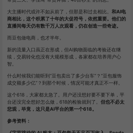
大主播时代或许不如从前了，但那是和过去相比。
和AI电
商相比，这个积累了十年的大促符号，依然重要。他们的
直播间每天仍有数千万人次观看，仍在创造一些奇迹。
而豆包做电商，也才半年。
新的流量入口虽正在形成，但AI购物面临的考验还在继
续，交易转化也没有大规模形成，各家都在培养用户心
智。
什么时候我们能听到“豆包卖出了多少台车”？“豆包服饰
成交额多少亿”？到那个时候，情况可能才真正不一样。
这个618，大家都太急了。用户还没想好要不要下单，平
台还没完全想好怎么做，618的检验就到了。
但也不必太
悲观，毕竟，这只是AI平台的第一个618。
参考资料：
《字节跳动的 AI 账本：豆包每天不足百万收入、Seeda