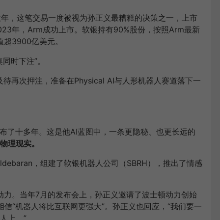
此后数年，这笔交易一度被视为孙正义最糟糕的决策之一，上市
3年，Arm成功上市。软银持有90%股份，按照Arm最新
超3900亿美元。
桌同时下注”。
待再次押注，准备在Physical AI与人形机器人赛道落下一
经布了十多年。这是他AI蓝图中，一条更隐秘、也更长远的
向物理现实。
debaran，组建了软银机器人公司（SBRH），推出了情感
波士顿动力。当年7月的发布会上，孙正义邀请了波士顿动力创始
t说，他相信“机器人将比互联网更强大”。孙正义也回应，“我们要一
人上。”