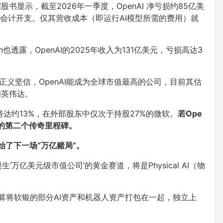
nAI 招股书显示，截至2026年一季度，OpenAI 净亏损约85亿美
会计开支。仅其营收成本（即运行AI模型所需的费用）就
n也透露，OpenAI的2025年收入为131亿美元，亏损高达3
正义坚信，OpenAI能成为全球市值最高的公司，目前其估
的英伟达。
将达约13%，在外部股东中仅次于持股27%的微软。
若Ope
己的第二个传奇里程碑。
始了下一场“万亿赌局”。
万亿美元级市值公司’的黄金赛道，将是Physical AI（物
算将软银的部分AI资产和机器人资产打包在一起，独立上