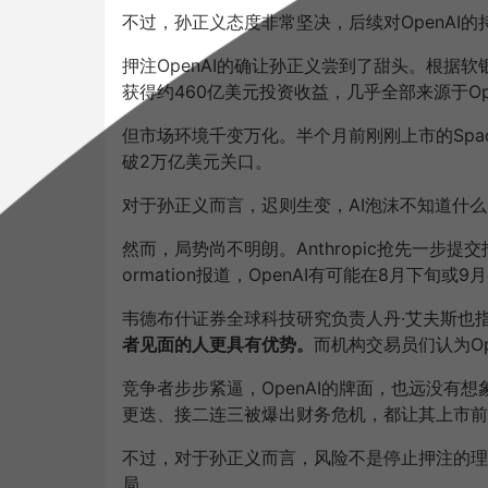
不过，孙正义态度非常坚决，后续对OpenAI
押注OpenAI的确让孙正义尝到了甜头。根据软
获得约460亿美元投资收益，几乎全部来源于Op
但市场环境千变万化。半个月前刚刚上市的Spa
破2万亿美元关口。
对于孙正义而言，迟则生变，AI泡沫不知道什
然而，局势尚不明朗。Anthropic抢先一步提交
ormation报道，OpenAI有可能在8月下旬或
韦德布什证券全球科技研究负责人丹·艾夫斯也
者见面的人更具有优势。
而机构交易员们认为Op
竞争者步步紧逼，OpenAI的牌面，也远没有
更迭、接二连三被爆出财务危机，都让其上市前
不过，对于孙正义而言，风险不是停止押注的理
局。