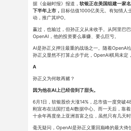
据《金融时报》报道，
软银正在美国组建一家名为
下半年上市，
目标估值1000亿美元。有知情
动，推广其IPO。
赢过，也输过，但孙正义从未收手。从阿里巴巴的
OpenAI，他的投资要么暴赚、要么巨亏。
AI是孙正义押注最重的战场之一。随着OpenA
孙正义显然不打算止步于此，OpenAI棋局未定，他
A
孙正义为何敢再赌？
因为他在AI上已经尝到了甜头。
6月1日，软银股价大涨14%，总市值一度突破
刚宣布在法国打造AI数据中心。而一天后，靠着对
十余年再度坐上亚洲首富之位，虽然只有几天时
毫无疑问，OpenAI是孙正义重回巅峰的最大