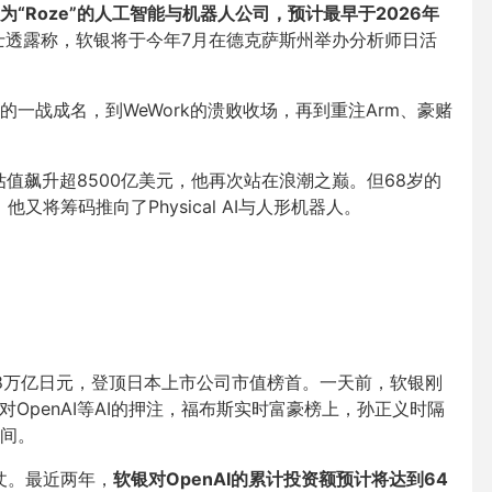
“Roze”的人工智能与机器人公司，预计最早于2026年
人士透露称，软银将于今年7月在德克萨斯州举办分析师日活
一战成名，到WeWork的溃败收场，再到重注Arm、豪赌
I估值飙升超8500亿美元，他再次站在浪潮之巅。但68岁的
又将筹码推向了Physical AI与人形机器人。
48万亿日元，登顶日本上市公司市值榜首。一天前，软银刚
OpenAI等AI的押注，福布斯实时富豪榜上，孙正义时隔
间。
倚仗。最近两年，
软银对OpenAI的累计投资额预计将达到64