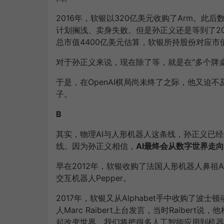
2016年，软银以320亿美元收购了Arm。
计划搁浅、卖身失败。但是孙正义还是等到了202
总市值4400亿美元估算，软银所持股份对应市值
对于孙正义来说，现在除了等，就是在“多个牌
于是，在OpenAI棋局尚未终了之际，他又迫不及
子。
B
其实，物理AI与人形机器人这条线，孙正义已
线。因为孙正义相信，
AI最终会从数字世界走
早在2012年，软银收购了法国人形机器人鼻祖Al
交互机器人Pepper。
2017年，软银又从Alphabet手中收购了
人Marc Raibert上台发言，当时Raiber
起改变世界。我们将把很多人工智能应用到机器