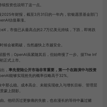
的持续投资也说明了这一点。
银2025年财报，截至3月31日的一年内，软银愿景基金部门
enAI估值暴涨。
ceX，市值已从最高点的2.7万亿美元持续，下跌，即将跌
么时候会被戳破，当然越快上市越安全。
招股书；OpenAI虽紧随其后，但始终慢了一步。据The Inf
9月初正式上市。
指出，
率先登陆公开市场非常重要，第一个在路演中与投资
enAI能够实现抢先的概率仅略高于32%。
想象中那么稳。成本高企、未能实现收入与增长目标、管理层
景蒙上阴影。
由。他经历过更惨痛的失败，也在漫长的等待中赢过赌