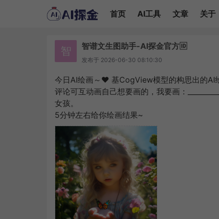
首页
AI工具
文章
关于
智谱文生图助手-AI探金官方🆔
智
发布于
2026-06-30 08:10:30
今日AI绘画～❤️ 基CogView模型的构思出的A
评论可互动画自己想要画的，我要画：_______
女孩。
5分钟左右给你绘画结果~