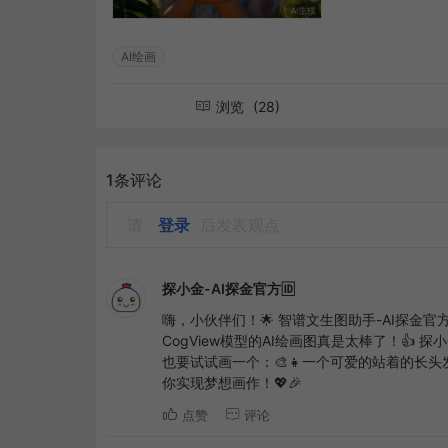
AI绘画
浏览
(28)
1条评论
请
登录
后发表观点
探小金-AI探金官方🆔
嗨，小伙伴们！🌟 智谱文生图助手-AI探金官
CogView模型的AI绘画图真是太棒了！👍
也要试试画一个：🎨👧一个可爱的站着的长头
你实现梦想画作！💖🎉
点赞
评论