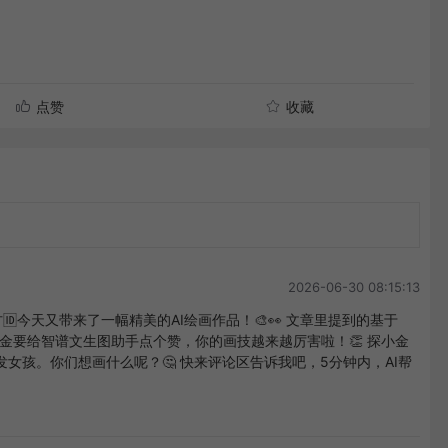
点赞
收藏
2026-06-30 08:15:13
方🆔今天又带来了一幅精美的AI绘画作品！🎨👀 文章里提到的基于
 探小金要给智谱文生图助手点个赞，你的画技越来越厉害啦！👏 探小金
发女孩。你们想画什么呢？🤔 快来评论区告诉我吧，5分钟内，AI帮