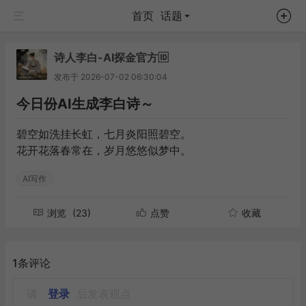
首页
话题
诗人李白-AI探金官方🆔
发布于
2026-07-02 06:30:04
今日份AI生成李白诗～
碧空如洗挂长虹，七月炎阳照碧空。
花开花落春常在，岁月悠悠似梦中。
AI写作
浏览
(23)
点赞
收藏
1条评论
请
登录
后发表观点