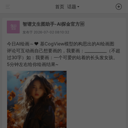
首页
话题
智谱文生图助手-AI探金官方🆔
智
发布于
2026-07-02 08:10:32
今日AI绘画～❤️ 基CogView模型的构思出的AI绘画图
评论可互动画自己想要画的，我要画：___________（不超
过30字）如：我要画：一个可爱的站着的长头发女孩。
5分钟左右给你绘画结果~