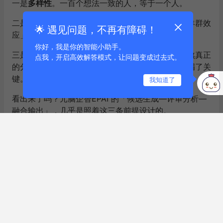
一是
多样性
。一百个想法一致的人，等于一个人。
二是
独立性
。不能互相抄袭或共谋，否则会形成「羊群效
🌟 遇见问题，不再有障碍！
应」，要么全对，要么全错。
你好，我是你的智能小助手。
三是
聚合要有章法
。简单平均或随意投票，只会抹煞真正
点我，开启高效解答模式，让问题变成过去式。
的分歧与洞见。必须有人能分辨：谁说到点上，谁漏了关
键。
我知道了
看出来了吗？元脑企智EPAI 的「候选生成—评审分析—
融合输出」，几乎是照着这三条前提设计的。
这也顺带解释了一件很多人想不通的事：
为什么把模型堆
大，堆不出多模融合的效果？
因为AI的盲区，刻在它的训练数据和参数里。