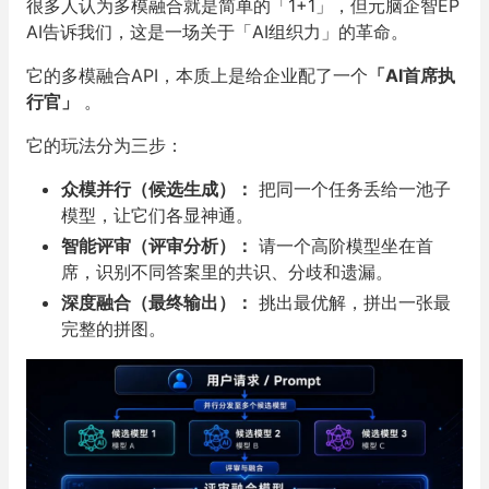
很多人认为多模融合就是简单的「1+1」，但元脑企智EP
AI告诉我们，这是一场关于「AI组织力」的革命。
它的多模融合API，本质上是给企业配了一个
「
AI
首席执
行官
」
。
它的玩法分为三步：
众模并行（候选生成）：
把同一个任务丢给一池子
模型，让它们各显神通。
智能评审（评审分析）：
请一个高阶模型坐在首
席，识别不同答案里的共识、分歧和遗漏。
深度融合（最终输出）：
挑出最优解，拼出一张最
完整的拼图。