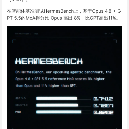
在智能体基准测试HermesBench上，基于Opus 4.8 + G
PT 5.5的MoA得分比 Opus 高出 8%，比GPT高出11%。