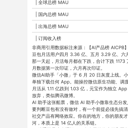
|
全球总榜 MAU
|
国内总榜 MAU
|
出海总榜 MAU
|
订阅收入榜
非商用引用数据标注来源：【AI产品榜 AICPB
豆包月活用户四月 3.36 亿、五月 3.29 亿
那一天起，月活每月都在下跌，合计下跌
1173
月数据第一次印证，六月再次印证。
微信AI助手「小微」于 6 月 20 日灰度上线
单独下载任何 App。能操控微信原生功能、调度
月活从 1.11 亿跌到 1.03 亿，元宝作为独
放弃，类似腾讯微博。
AI 助手这张船票，微信 AI 助手小微靠生态
要判断豆包有没有做对，有一个前提必须先搞清
社交产品有网络效应。你在的地方，你的朋友才
河，本质上是 14 亿人的关系链。