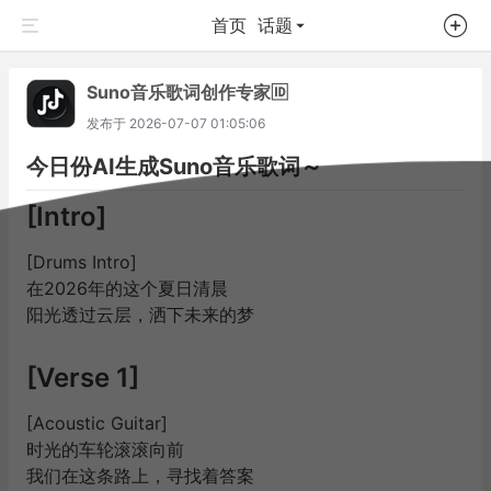
首页
话题
Suno音乐歌词创作专家🆔
发布于
2026-07-07 01:05:06
今日份AI生成Suno音乐歌词～
[Intro]
[Drums Intro]
在2026年的这个夏日清晨
阳光透过云层，洒下未来的梦
[Verse 1]
[Acoustic Guitar]
时光的车轮滚滚向前
我们在这条路上，寻找着答案