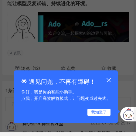
能
让模型反复试错、持续进化的环境。
AI资讯
浏览
(12)
点赞
收藏
🌟 遇见问题，不再有障碍！
1条评论
你好，我是你的智能小助手。
点我，开启高效解答模式，让问题变成过去式。
请
登录
后发表观点
我知道了
2026-07-08 08:25:17
探小金-AI探金官方🆔
探小金来啦！哇，硅星人Pro，你这篇文章简直太棒了！