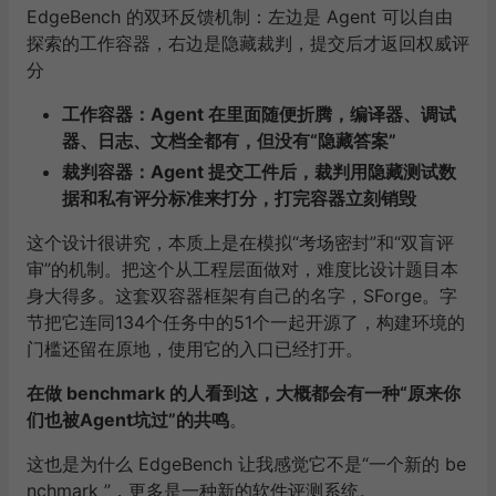
EdgeBench 的双环反馈机制：左边是 Agent 可以自由
探索的工作容器，右边是隐藏裁判，提交后才返回权威评
分
工作容器
：Agent 在里面随便折腾，编译器、调试
器、日志、文档全都有，但没有“隐藏答案”
裁判容器
：Agent 提交工件后，裁判用隐藏测试数
据和私有评分标准来打分，打完容器立刻销毁
这个设计很讲究，本质上是在模拟“考场密封”和“双盲评
审”的机制。把这个从工程层面做对，难度比设计题目本
身大得多。这套双容器框架有自己的名字，SForge。字
节把它连同134个任务中的51个一起开源了，构建环境的
门槛还留在原地，使用它的入口已经打开。
在做 benchmark 的人看到这，大概都会有一种“原来你
们也被Agent坑过”的共鸣
。
这也是为什么 EdgeBench 让我感觉它不是“一个新的 be
nchmark ”，更多是一种新的软件评测系统。