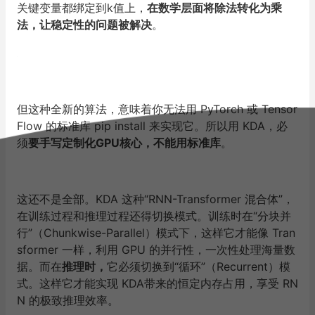
关键变量都绑定到k值上，
在数学层面将除法转化为乘
法，让稳定性的问题被解决
。
但这种全新的算法，意味着你无法用 PyTorch 或 Tensor
Flow 的标准库 pip install 来实现它。所以用 KDA，必
须
要手写定制化GPU核心，不能用标准库
。
这还不是全部。KDA 这种“RNN-Transformer 混合体”，
在训练过程和推理过程还得切换模式。训练时在“分块并
行”（Chunkwise-Parallel）模式下，这样它才能像 Tran
sformer 一样，利用 GPU 的并行性，一次性处理海量数
据。而在
推理时，
它必须切换到“循环”（Recurrent）模
式。这样它才能实现 KDA带来的恒定内存占用，享受 RN
N 的极致推理效率。