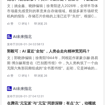
文｜姚金鑫、晓静编辑｜徐青阳进入2026年，全球半导体
市场最先感受到的寒意来自存储领域。根据多家市场研究
机构的报告，存储芯片价格的上涨已近乎“失控”。根据Cou
nterpoint Research与TrendForce的数据，继2025年第
赞
评论
1
浏览
25
四季度价格暴涨5...
AI未来指北
发布于2026-01-24 02:58:13
郭毅可：AI 逼近“全知”，人类会走向精神荒芜吗？
文｜郭晓静编辑｜徐青阳1944年，阿根廷作家豪尔赫·路易
斯·博尔赫斯曾在《巴别图书馆》中，为人类构筑了一个由
无限六角形回廊组成的“全书图书馆”。起初，它是神谕的代
名词。人们沉浸在“万物皆已写就”的狂喜中，穷极一生去追
赞
评论
1
浏览
26
寻那本能解释宇宙真相、甚至是个体命运的“...
AI未来指北
发布于2026-01-27 04:12:31
在腾讯“元宝派”与“元宝”同群深聊：有点“欠”，动嘴就