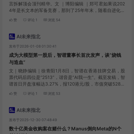
言拆解顶会顶刊精华。文 ｜博阳编辑 ｜郑可君如果说202
4年是长文本的军备竞赛，那到了25年年末，随着自进化模
型、持续学习成为模型下一步核心瓶颈，战场已经转到了
赞
评论
1
浏览
54
对记忆能力的全面加强上。而在这场战争中，Go...
AI未来指北
发布于2026-01-08 01:30:41
成为大模型第一股后，智谱董事长首次发声，谈“烧钱
与造血”
文｜晓静编辑｜徐青阳1月8日，智谱在香港挂牌交易，股
票代码后四位是“2513”，谐音是“AI我一生”。截至发稿，智
谱首日开盘涨幅达3.27%，报120港元/股，市值突破528亿
港元。在智谱本次IPO发行中，香港公开发售获1159.46倍
赞
评论
1
浏览
53
认购，国际发售获15...
AI未来指北
发布于2025-12-30 07:48:49
数十亿美金收购案在赌什么？Manus倒向Meta的N个