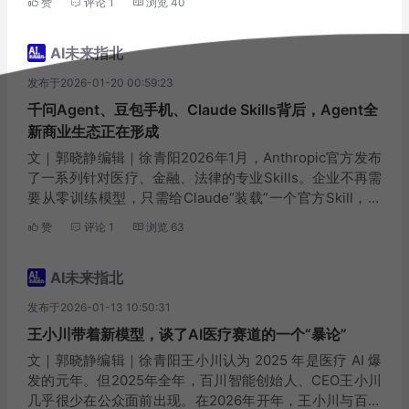
赞
评论
1
浏览
40
有一次在湾区一个饭局上，有...
AI未来指北
发布于2026-01-20 00:59:23
千问Agent、豆包手机、Claude Skills背后，Agent全
新商业生态正在形成
文｜郭晓静编辑｜徐青阳2026年1月，Anthropic官方发布
了一系列针对医疗、金融、法律的专业Skills。企业不再需
要从零训练模型，只需给Claude“装载”一个官方Skill，它
就能瞬间掌握行业合规标准。配合最新推出的“工具搜索”(T
赞
评论
1
浏览
63
ool Sea...
AI未来指北
发布于2026-01-13 10:50:31
王小川带着新模型，谈了AI医疗赛道的一个“暴论”
文｜郭晓静编辑｜徐青阳王小川认为 2025 年是医疗 AI 爆
发的元年。但2025年全年，百川智能创始人、CEO王小川
几乎很少在公众面前出现。在2026年开年，王小川与百川