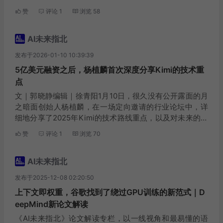
智能模型技术负责人鞠强，一起开了一个小范围的沟通
赞
评论
1
浏览
58
会，并发布了最新的医疗大模型Baic...
AI未来指北
发布于2026-01-10 10:39:39
5亿美元融资之后，杨植麟首次深度分享Kimi的技术重
点
文｜郭晓静编辑｜徐青阳1月10日，很久没有公开露面的月
之暗面创始人杨植麟，在一场定向邀请的行业论坛中，详
细地分享了2025年Kimi的技术路线重点，以及对未来的思
考。这次分享，有一个核心关键词，Agentic智能时代。这
赞
评论
1
浏览
70
是通用大模型竞争的一个未来高地，它意...
AI未来指北
发布于2025-12-08 02:20:50
上下文即权重，谷歌找到了绕过GPU训练的新范式｜D
eepMind新论文解读
《AI未来指北》论文解读专栏，以一线视角和最易懂的语