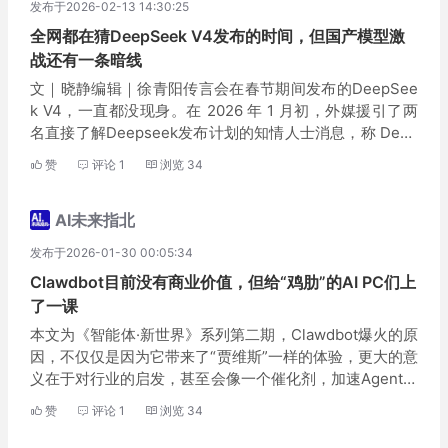
发布于2026-02-13 14:30:25
全网都在猜DeepSeek V4发布的时间，但国产模型激
战还有一条暗线
文｜晓静编辑｜徐青阳传言会在春节期间发布的DeepSee
k V4，一直都没现身。在 2026 年 1 月初，外媒援引了两
名直接了解Deepseek发布计划的知情人士消息，称 Deep
Seek 计划在春节期间推出其下一代旗舰模型 V4。爆料还
赞
评论
1
浏览
34
提到V4的内部测...
AI未来指北
发布于2026-01-30 00:05:34
Clawdbot目前没有商业价值，但给“鸡肋”的AI PC们上
了一课
本文为《智能体·新世界》系列第二期，Clawdbot爆火的原
因，不仅仅是因为它带来了“贾维斯”一样的体验，更大的意
义在于对行业的启发，甚至会像一个催化剂，加速Agent产
业的发展。第一期文｜郭晓静编辑｜苏扬2026年1月，一个
赞
评论
1
浏览
34
开源项目Clawdbot（现已...