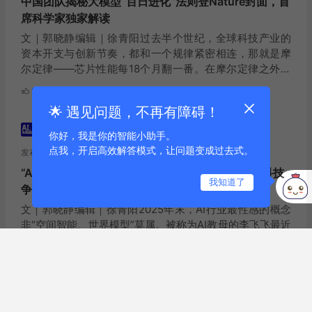
中国团队揭秘大模型“百日进化”法则登Nature封面，首
席科学家独家解读
文｜郭晓静编辑｜徐青阳过去半个世纪，全球科技产业的
资本开支与创新节奏，都和一个规律紧密相连，那就是摩
尔定律——芯片性能每18个月翻一番。在摩尔定律之外，
还有一个“安迪-比尔定律”，它讲的是，摩尔定律所主导的
赞
评论
1
浏览
72
硬件性能提升的红利，会迅速被软件复杂度的增加所抵消...
🌟 遇见问题，不再有障碍！
AI未来指北
你好，我是你的智能小助手。
点我，开启高效解答模式，让问题变成过去式。
发布于2025-12-10 04:24:25
“AI教母”李飞飞押注空间智能，“杭州六小龙”群核科技
我知道了
争夺入场券
文｜郭晓静编辑｜徐青阳2025年末，AI行业最性感的概念
非“空间智能、世界模型”莫属。被称为AI教母的李飞飞最近
表达了一个论断，AI的下一个十年属于空间智能，而实现
这一目标的关键载体就是世界模型。然而，通往世界模型
赞
评论
1
浏览
83
的路上横亘着一道鸿沟。现有的AI大多依然停...
AI未来指北