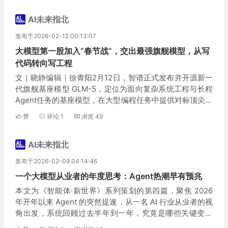
AI未来指北
发布于2026-02-12 00:13:07
大模型第一股加入“春节战”，交出最强旗舰模型，从写
代码转向写工程
文｜晓静编辑｜徐青阳2月12日，智谱正式发布并开源新一
代旗舰基座模型 GLM-5，定位为面向复杂系统工程与长程
Agent任务的基座模型，在大型编程任务中提供对标顶尖闭
源模型的可靠生产力，为懂行的顶尖程序员而生。几周
赞
评论
1
浏览
49
前，开源社区曾流传一个名为Pony Alp...
AI未来指北
发布于2026-02-09 04:14:46
一个大模型从业者的年度思考：Agent热潮早有预兆
本文为《智能体·新世界》系列策划的第四篇，聚焦 2026
年开年以来 Agent 的突然提速，从一名 AI 行业从业者的视
角出发，系统回顾过去半年到一年，究竟是哪些关键变量
共同推动了 Agent 的集中爆发。文｜立委博士编辑｜晓静