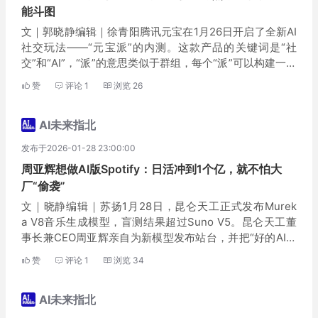
能斗图
文｜郭晓静编辑｜徐青阳腾讯元宝在1月26日开启了全新AI
社交玩法——“元宝派”的内测。这款产品的关键词是“社
交”和“AI”，“派”的意思类似于群组，每个“派”可以构建一个
让AI与一群人共同存在的“人机共生”空间 。 腾讯科技也在
赞
评论
1
浏览
26
第一时间深度体验了这款产品...
AI未来指北
发布于2026-01-28 23:00:00
周亚辉想做AI版Spotify：日活冲到1个亿，就不怕大
厂“偷袭”
文｜晓静编辑｜苏扬1月28日，昆仑天工正式发布Murek
a V8音乐生成模型，盲测结果超过Suno V5。昆仑天工董
事长兼CEO周亚辉亲自为新模型发布站台，并把“好的AI音
乐”定义为一种新的品类，要锚定海外市场，做AI版的“Spo
赞
评论
1
浏览
34
tify”。在周亚辉的设想...
AI未来指北