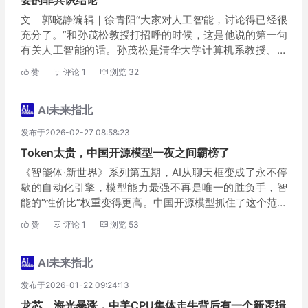
要的非共识结论
文｜郭晓静编辑｜徐青阳“大家对人工智能，讨论得已经很
充分了。”和孙茂松教授打招呼的时候，这是他说的第一句
有关人工智能的话。孙茂松是清华大学计算机系教授、人
工智能研究院的常务副院长、欧洲科学院外籍院士，以及
赞
评论
1
浏览
32
自然语言处理与社会人文计算实验室（THUNLP）的学...
AI未来指北
发布于2026-02-27 08:58:23
Token太贵，中国开源模型一夜之间霸榜了
《智能体·新世界》系列第五期，AI从聊天框变成了永不停
歇的自动化引擎，模型能力最强不再是唯一的胜负手，智
能的“性价比”权重变得更高。中国开源模型抓住了这个范式
切换的时间窗口。文｜晓静编辑｜徐青阳全球头部AI模型A
赞
评论
1
浏览
53
PI聚合平台OpenRouter的数据显示，...
AI未来指北
发布于2026-01-22 09:24:13
龙芯、海光暴涨，中美CPU集体走牛背后有一个新逻辑