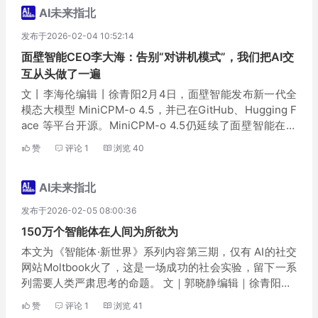
AI未来指北
发布于2026-02-04 10:52:14
面壁智能CEO李大海：告别“对讲机模式”，我们把AI交
互从头做了一遍
文丨李海伦编辑丨徐青阳2月4日，面壁智能发布新一代全
模态大模型 MiniCPM-o 4.5，并已在GitHub、Hugging F
ace 等平台开源。MiniCPM-o 4.5仍延续了面壁智能在端
侧布局上“小而精”的基因，模型规模上参数量控制在9B，
赞
评论
1
浏览
40
适合端...
AI未来指北
发布于2026-02-05 08:00:36
150万个智能体在人间为所欲为
本文为《智能体·新世界》系列内容第三期，仅有 AI的社交
网站Moltbook火了，这是一场成功的社会实验，留下一系
列需要人类严肃思考的命题。 文｜郭晓静编辑｜徐青阳Mo
ltbook火了，它被称为AI Agent的Reddit。连续创业者、O
赞
评论
1
浏览
41
ctane AI...