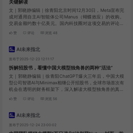
关键解读
文｜郭晓静编辑｜徐青阳北京时间12月30日，Meta宣布完
成对通用自主AI智能体公司Manus（蝴蝶效应）的收购。
交易金额约数十亿美元。国内科技圈对这项交易的评论，
用的最多的两个字就是“震惊”。腾讯科技与多位投资人、A
赞
评论
浏览
48
gent领域创作者交流之后，震惊主要集...
AI未来指北
发布于2025-12-23 12:11:17
拆解招股书，看懂中国大模型独角兽的两种“活法”
文｜郭晓静编辑｜徐青阳ChatGPT爆火三年后，中国大模
型公司智谱AI与Minimax相继公开招股书，全球市场首次有
机会在透明的财务框架下，深入解读大模型独角兽的真实
商业实力。“全球大模型第一股”的争夺在两家中国公司间展
赞
评论
浏览
56
开，但招股书揭示的商业细节，远比这个...
AI未来指北
发布于2025-12-24 23:00:02