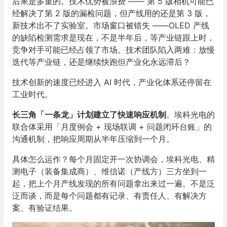
后果是多重的。技术优势被浪费 —— 第 5 版相机可能已
经解决了第 2 版的漏检问题，但产线用的还是第 3 版，
新技术出不了实验室。市场窗口被错失 ——OLED 产线
的缺陷检测需求是现在，不是半年后，等产业链跟上时，
竞争对手可能已经占领了市场。技术团队陷入两难：放慢
迭代等产业链，还是继续快跑但产业化永远滞后？
技术创新的速度已经进入 AI 时代，产业化体系还停留在
工业时代。
长三角「一条龙」计划建立了快速响应机制
。埃科光电的
联合体采用「月度例会 + 现场联调 + 问题闭环台账」的
沟通机制，把响应周期从半年压缩到一个月。
具体怎么运作？每个月固定开一次协调会，埃科光电、精
测电子（装备集成商）、维信诺（产线方）三方坐到一
起，把上个月产线发现的所有问题拿出来过一遍。不是泛
泛而谈，而是每个问题都有记录、有责任人、有解决方
案、有验证结果。