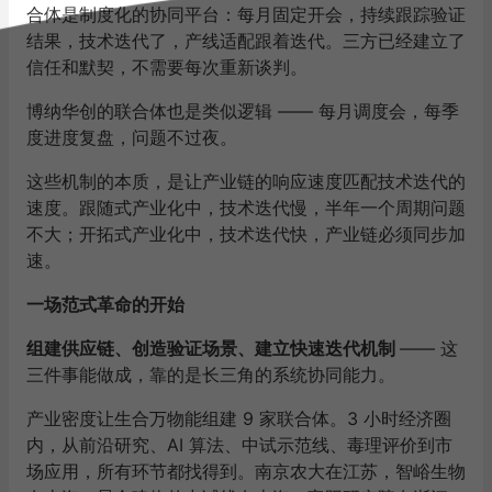
合体是制度化的协同平台：每月固定开会，持续跟踪验证
结果，技术迭代了，产线适配跟着迭代。三方已经建立了
信任和默契，不需要每次重新谈判。
博纳华创的联合体也是类似逻辑 —— 每月调度会，每季
度进度复盘，问题不过夜。
这些机制的本质，是让产业链的响应速度匹配技术迭代的
速度。跟随式产业化中，技术迭代慢，半年一个周期问题
不大；开拓式产业化中，技术迭代快，产业链必须同步加
速。
一场范式革命的开始
组建供应链、创造验证场景、建立快速迭代机制
—— 这
三件事能做成，靠的是长三角的系统协同能力。
产业密度让生合万物能组建 9 家联合体。3 小时经济圈
内，从前沿研究、AI 算法、中试示范线、毒理评价到市
场应用，所有环节都找得到。南京农大在江苏，智峪生物