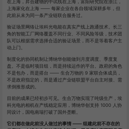
在上海，昇合建物的中试线在上海，富阳研究院在浙江，
上海家化在上海 —— 每家企业在各自领域深耕多年，但
此前从未为同一条产业链联合服务过。
验证场景网络让埃科光电能在真实产线上跑通技术。长三
角的智能工厂网络覆盖不同行业、不同风险等级，技术团
队可以根据需求选择合适的验证场景，而不是等着客户主
动上门。
制度化的协同机制让博纳华创能做到月度调度、季度复
盘。不是临时项目组，而是持续运作的平台。政府的角色
不是包办，而是搭台 —— 生合万物的 9 家联合体成员，
不是政府指定的，而是通过产业链联盟平台自主对接、需
求倒推形成的。
目前的成果已经初步可见。生合万物实现了吨级生产，埃
科光电的相机在产线稳定应用，博纳华创支持 1000 人协
同设计，国电南瑞打破了国外垄断。
它们都在做此前没人做过的事情 —— 组建此前不存在的