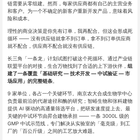
链需要从零组建。然而，每家供应商都有自己的主营业务
和客户。为一个不确定的新客户重新开发产品，意味着风
险和成本。
理性的商业决策是你先有订单，我再配合。但这会形成死
循环 —— 没有供应链就拿不到订单，拿不到订单供应商
就不配合，供应商不配合就没有供应链。
长三角「一条龙」计划试图打破这个死循环。通过产业链
联盟平台的对接，生合万物找到了合适的上下游伙伴，
组
建了一条覆盖「基础研究 — 技术开发 — 中试验证 — 市
场应用」的完整链条
。
9 家单位，各占一个关键环节。南京农大合成生物学中心
负责最前沿的代谢途径和酶的研究；智峪生物和张科建物
提供 AI 驱动的高通量筛选平台，把研发速度提上去。最
关键的中试环节由昇合建物承担 —— 一条 3000L 级的
GMP 中试示范线，专门解决从实验室的「毫克级」到工
厂的「百公斤级」之间的工艺放大难题。